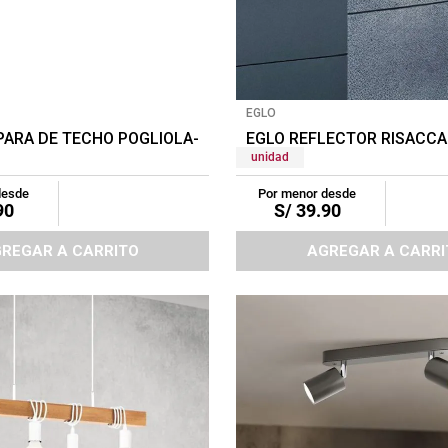
EGLO
co
PARA DE TECHO POGLIOLA-E 1X12W BLANCO
EGLO REFLECTOR RISACC
unidad
desde
Por menor desde
90
S/
39
.
90
REGAR A CARRITO
AGREGAR A CARRI