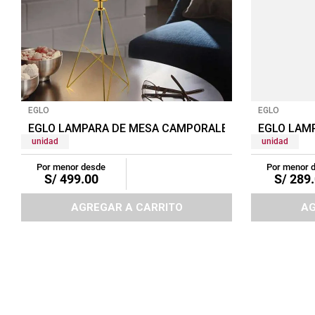
EGLO
EGLO
EGLO LAMPARA DE MESA CAMPORALE NEGRO/DORAD
EGLO LAMP
unidad
unidad
Por menor desde
Por menor 
S/
499
.
00
S/
289
.
AGREGAR A CARRITO
AG