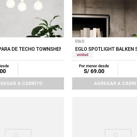
EGLO
NCO
PARA DE TECHO TOWNSHEND 4X60W MARRON/BLANCO
EGLO SPOTLIGHT BALKEN 
unidad
desde
Por menor desde
00
S/
69
.
00
REGAR A CARRITO
AGREGAR A CARRI