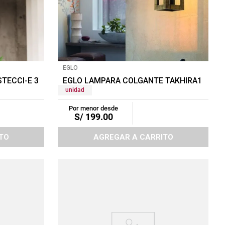
EGLO
STECCI-E 3X5W BLANCO
EGLO LAMPARA COLGANTE TAKHIRA1 1X6
unidad
Por menor desde
S/
199
.
00
TO
AGREGAR A CARRITO