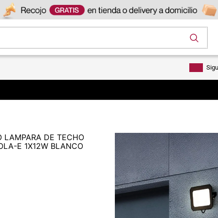
os
Sig