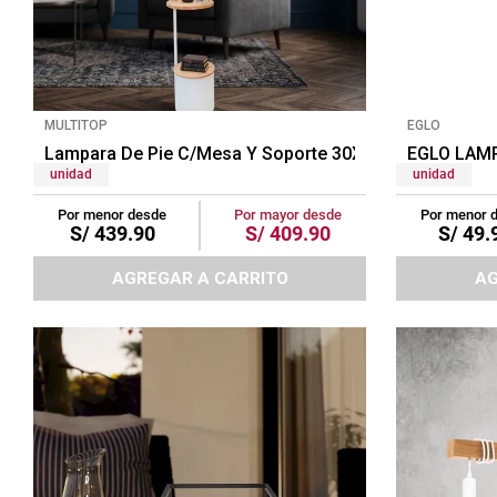
tapete
MULTITOP
EGLO
Lampara De Pie C/Mesa Y Soporte 30X30X165Cm Blan
EGLO LAM
unidad
unidad
Por menor desde
Por mayor desde
Por menor 
S/
439
.
90
S/
409
.
90
S/
49
.
AGREGAR A CARRITO
AG