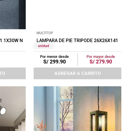
MULTITOP
A1 1X30W NEGRO/BLANCO
LAMPARA DE PIE TRIPODE 26X26X141CM N
unidad
Por menor desde
Por mayor desde
S/
299
.
90
S/
279
.
90
TO
AGREGAR A CARRITO