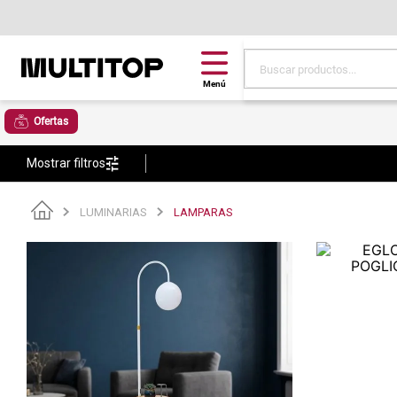
Buscar productos...
Términos más buscad
Ofertas
papel tapiz
Mostrar filtros
alfombra
puff
LUMINARIAS
LAMPARAS
espuma
piso
tela
lona
cojin
pisos