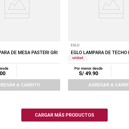
EGLO
O
ARA DE MESA PASTERI GRIS
EGLO LAMPARA DE TECHO 
unidad
desde
Por menor desde
00
S/
49
.
90
REGAR A CARRITO
AGREGAR A CARRI