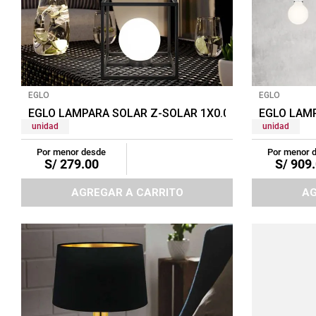
EGLO
EGLO
EGLO LAMPARA SOLAR Z-SOLAR 1X0.06W NEGRO/BLA
EGLO LAM
unidad
unidad
Por menor desde
Por menor 
S/
279
.
00
S/
909
.
AGREGAR A CARRITO
AG