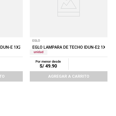
EGLO
IDUN-E 1X24W BLANCO
EGLO LAMPARA DE TECHO IDUN-E2 1X24W
unidad
Por menor desde
S/
49
.
90
TO
AGREGAR A CARRITO