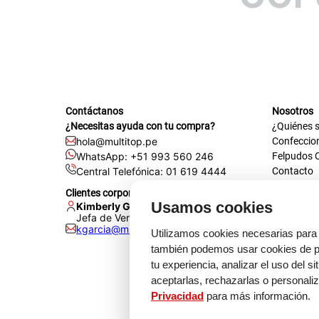
Contáctanos
Nosotros
¿Necesitas ayuda con tu compra?
¿Quiénes 
hola@multitop.pe
Confeccio
WhatsApp: +51 993 560 246
Felpudos 
Central Telefónica: 01 619 4444
Contacto
Registra t
Clientes corporativos
Certificac
Usamos cookies
Kimberly Garcia
Trabaja co
Jefa de Ventas Empresas
kgarcia@multitop.pe
Tienda físi
Utilizamos cookies necesarias para 
Av. Iqui
también podemos usar cookies de pr
L-S: 8:0
tu experiencia, analizar el uso del s
Feriados
aceptarlas, rechazarlas o personali
Privacidad
para más información.
Medi