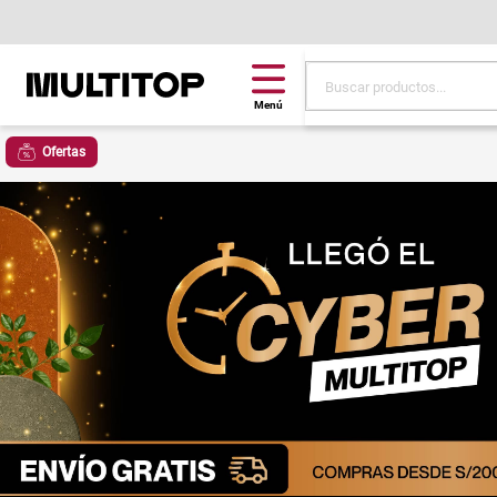
Buscar productos...
Términos más buscad
Ofertas
papel tapiz
alfombra
puff
piso
espuma
tela
lona
cojin
pisos