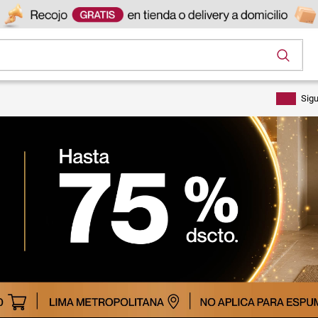
os
Sig