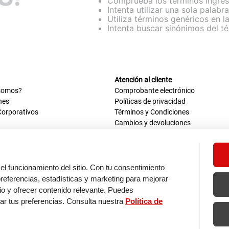
Comprueba los términos ingre
Intenta utilizar una sola palabra
Utiliza términos genéricos en 
Intenta buscar sinónimos del 
Atención al cliente
somos?
Comprobante electrónico
nes
Políticas de privacidad
Corporativos
Términos y Condiciones
Cambios y devoluciones
us datos
Mis comprobantes electrónicos
ión OEA
Libro de reclamaciones
n nosotros
ca
el funcionamiento del sitio. Con tu consentimiento
tos 670 - 699, La Victoria
eferencias, estadísticas y marketing para mejorar
0 a.m. - 6:30 p.m.
itio y ofrecer contenido relevante. Puedes
: 9:00 a.m. - 5:00 p.m.
zar tus preferencias. Consulta nuestra
Política de
os de pago