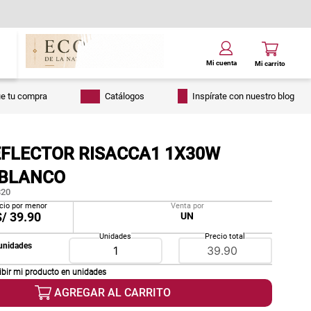
ue tu compra
Catálogos
Inspírate con nuestro blog
EFLECTOR RISACCA1 1X30W
BLANCO
20
cio por menor
Venta por
S/
39.90
UN
Unidades
Precio total
unidades
ibir mi producto en
unidades
AGREGAR AL CARRITO