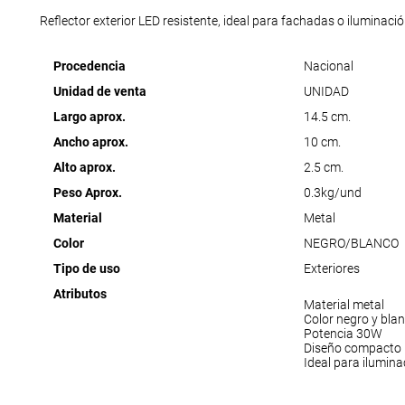
Reflector exterior LED resistente, ideal para fachadas o iluminaci
Procedencia
Nacional
Unidad de venta
UNIDAD
Largo aprox.
14.5 cm.
Ancho aprox.
10 cm.
Alto aprox.
2.5 cm.
Peso Aprox.
0.3kg/und
Material
Metal
Color
NEGRO/BLANCO
Tipo de uso
Exteriores
Atributos
Material metal
Color negro y bla
Potencia 30W
Diseño compacto
Ideal para ilumina