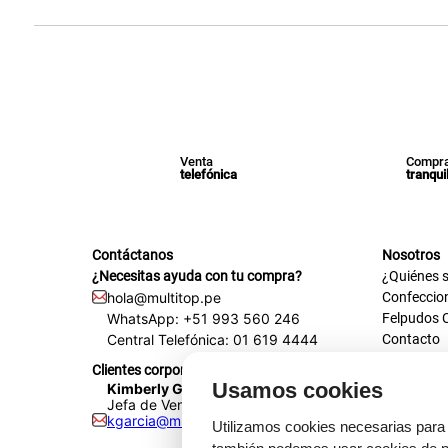
Venta
Compra
telefónica
tranqui
Contáctanos
Nosotros
¿Necesitas ayuda con tu compra?
¿Quiénes 
hola@multitop.pe
Confeccio
WhatsApp: +51 993 560 246
Felpudos 
Central Telefónica: 01 619 4444
Contacto
Registra t
Clientes corporativos
Certificac
Usamos cookies
Kimberly Garcia
Trabaja co
Jefa de Ventas Empresas
kgarcia@multitop.pe
Tienda físi
Utilizamos cookies necesarias para 
Av. Iqui