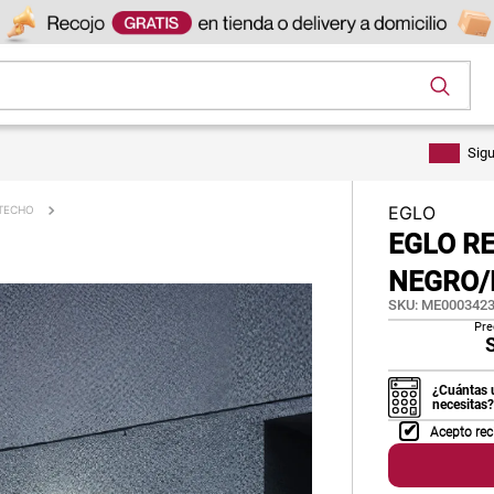
os
Sig
EGLO
 TECHO
EGLO R
NEGRO/
SKU
:
ME0003423
Pre
¿Cuántas 
necesitas?
Acepto rec