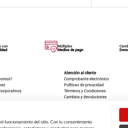
 con
Múltiples
Camb
lidad
Medios de pago
Devo
Atención al cliente
somos?
Comprobante electrónico
nes
Políticas de privacidad
Corporativos
Términos y Condiciones
Cambios y devoluciones
us datos
Mis comprobantes electrónicos
ión OEA
Libro de reclamaciones
n nosotros
ca
el funcionamiento del sitio. Con tu consentimiento
tos 670 - 699, La Victoria