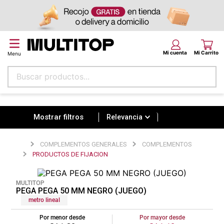
Buscar productos...
Relevancia
Términos más buscados
papel tapiz
Relevancia
alfombra
COMPLEMENTOS GENERALES
COMPLEMENTOS
puff
PRODUCTOS DE FIJACION
espuma
MULTITOP
tela
PEGA PEGA 50 MM NEGRO (JUEGO)
metro lineal
piso
Por menor desde
Por mayor desde
lona