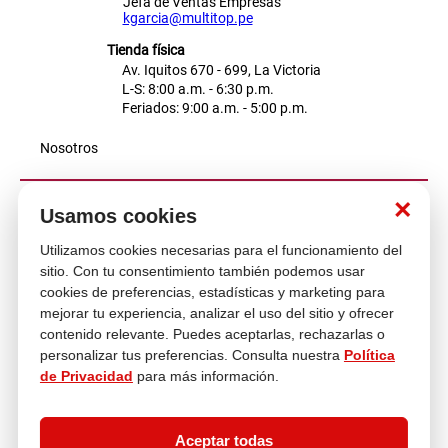
Jefa de Ventas Empresas
kgarcia@multitop.pe
Tienda física
Av. Iquitos 670 - 699, La Victoria
L-S: 8:00 a.m. - 6:30 p.m.
Feriados: 9:00 a.m. - 5:00 p.m.
Nosotros
×
Atención al cliente
Usamos cookies
Utilizamos cookies necesarias para el funcionamiento del
sitio. Con tu consentimiento también podemos usar
Descubre más
cookies de preferencias, estadísticas y marketing para
mejorar tu experiencia, analizar el uso del sitio y ofrecer
contenido relevante. Puedes aceptarlas, rechazarlas o
personalizar tus preferencias. Consulta nuestra
Política
de Privacidad
para más información.
Aceptar todas