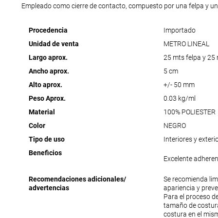
Empleado como cierre de contacto, compuesto por una felpa y u
Procedencia
Importado
Unidad de venta
METRO LINEAL
Largo aprox.
25 mts felpa y 25 
Ancho aprox.
5 cm
Alto aprox.
+/- 50 mm
Peso Aprox.
0.03 kg/ml
Material
100% POLIESTER
Color
NEGRO
Tipo de uso
Interiores y exteri
Beneficios
Excelente adheren
Recomendaciones adicionales/
Se recomienda lim
advertencias
apariencia y prev
Para el proceso de
tamaño de costura
costura en el mism