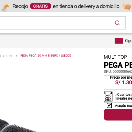
os
Sig
PEGA PEGA 50 MM NEGRO (JUEGO)
MULTITOP
IJACION
PEGA P
SKU
:
000000066
Precio por m
S/
1.30
¿Cuántos 
lineales n
Acepto rec