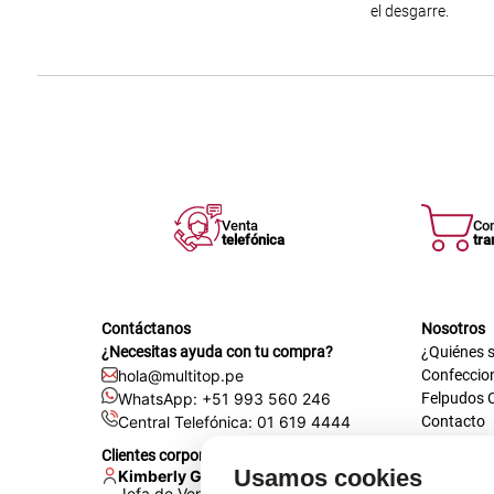
el desgarre.
Venta
Co
telefónica
tra
Contáctanos
Nosotros
¿Necesitas ayuda con tu compra?
¿Quiénes 
hola@multitop.pe
Confeccio
WhatsApp: +51 993 560 246
Felpudos 
Central Telefónica: 01 619 4444
Contacto
Registra t
Clientes corporativos
Certificac
Usamos cookies
Kimberly Garcia
Trabaja co
Jefa de Ventas Empresas