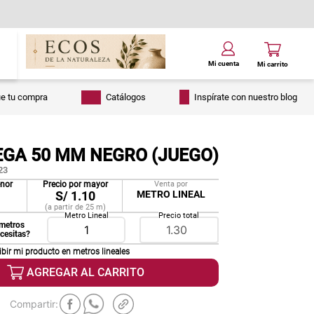
ue tu compra
Catálogos
Inspírate con nuestro blog
EGA 50 MM NEGRO (JUEGO)
23
enor
Precio por mayor
Venta por
S/
1.10
METRO LINEAL
(a partir de
25
m
)
Metro Lineal
Precio total
metros
ecesitas?
ibir mi producto en
metros lineales
AGREGAR AL CARRITO