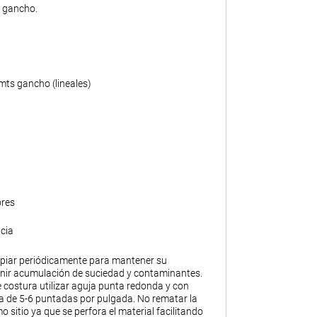
n gancho.
mts gancho (lineales)
ores
cia
piar periódicamente para mantener su
enir acumulación de suciedad y contaminantes.
 costura utilizar aguja punta redonda y con
 de 5-6 puntadas por pulgada. No rematar la
o sitio ya que se perfora el material facilitando