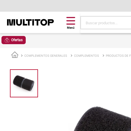
Buscar productos...
Términos más buscad
Ofertas
papel tapiz
alfombra
COMPLEMENTOS GENERALES
COMPLEMENTOS
PRODUCTOS DE F
puff
espuma
piso
tela
lona
cojin
pisos