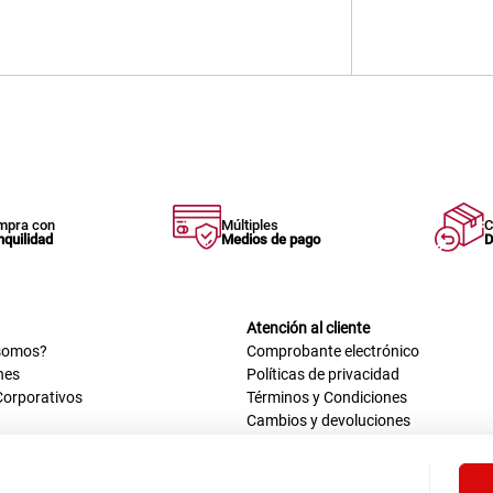
mpra con
Múltiples
C
nquilidad
Medios de pago
D
Atención al cliente
somos?
Comprobante electrónico
nes
Políticas de privacidad
Corporativos
Términos y Condiciones
Cambios y devoluciones
us datos
Mis comprobantes electrónicos
ión OEA
Libro de reclamaciones
n nosotros