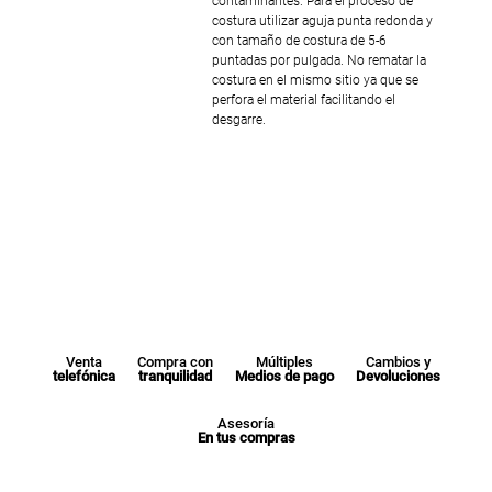
contaminantes. Para el proceso de
costura utilizar aguja punta redonda y
con tamaño de costura de 5-6
puntadas por pulgada. No rematar la
costura en el mismo sitio ya que se
perfora el material facilitando el
desgarre.
Venta
Compra con
Múltiples
Cambios y
telefónica
tranquilidad
Medios de pago
Devoluciones
Asesoría
En tus compras