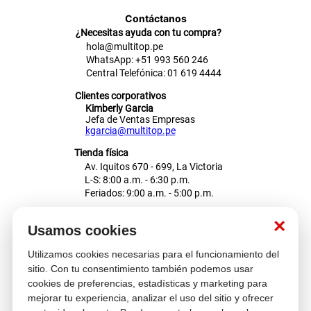
Contáctanos
¿Necesitas ayuda con tu compra?
hola@multitop.pe
WhatsApp: +51 993 560 246
Central Telefónica: 01 619 4444
Clientes corporativos
Kimberly Garcia
Jefa de Ventas Empresas
kgarcia@multitop.pe
Tienda física
Av. Iquitos 670 - 699, La Victoria
L-S: 8:00 a.m. - 6:30 p.m.
Feriados: 9:00 a.m. - 5:00 p.m.
Nosotros
×
Usamos cookies
Utilizamos cookies necesarias para el funcionamiento del
Atención al cliente
sitio. Con tu consentimiento también podemos usar
cookies de preferencias, estadísticas y marketing para
mejorar tu experiencia, analizar el uso del sitio y ofrecer