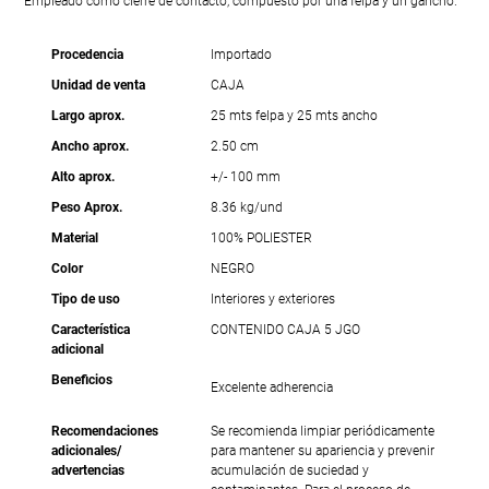
Empleado como cierre de contacto, compuesto por una felpa y un gancho.
Procedencia
Importado
Unidad de venta
CAJA
Largo aprox.
25 mts felpa y 25 mts ancho
Ancho aprox.
2.50 cm
Alto aprox.
+/- 100 mm
Peso Aprox.
8.36 kg/und
Material
100% POLIESTER
Color
NEGRO
Tipo de uso
Interiores y exteriores
Característica
CONTENIDO CAJA 5 JGO
adicional
Beneficios
Excelente adherencia
Recomendaciones
Se recomienda limpiar periódicamente
adicionales/
para mantener su apariencia y prevenir
advertencias
acumulación de suciedad y