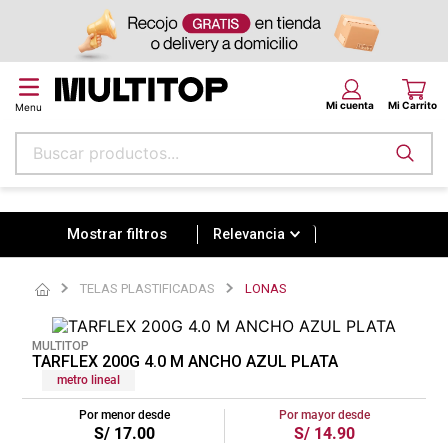
Buscar productos...
Relevancia
Términos más buscados
papel tapiz
Relevancia
alfombra
TELAS PLASTIFICADAS
LONAS
puff
espuma
MULTITOP
TARFLEX 200G 4.0 M ANCHO AZUL PLATA
tela
metro lineal
piso
Por menor desde
Por mayor desde
S/
17
.
00
S/
14
.
90
lona