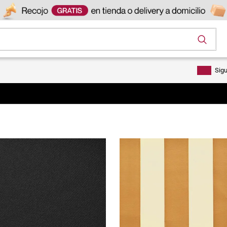
os
Sig