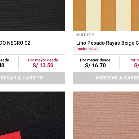
MULTITOP
DO NEGRO 02
Lino Pesado Rayas Beige C
metro lineal
desde
Por mayor desde
Por menor desde
Por 
40
S/
13
.
50
S/
16
.
70
S
REGAR A CARRITO
AGREGAR A CARRI