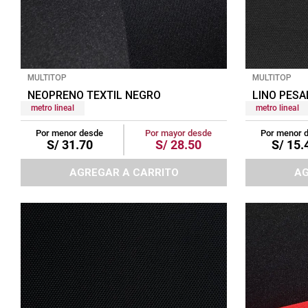
tapete
MULTITOP
MULTITOP
NEOPRENO TEXTIL NEGRO
LINO PESA
metro lineal
metro lineal
Por menor desde
Por mayor desde
Por menor 
S/
31
.
70
S/
28
.
50
S/
15
.
AGREGAR A CARRITO
AG