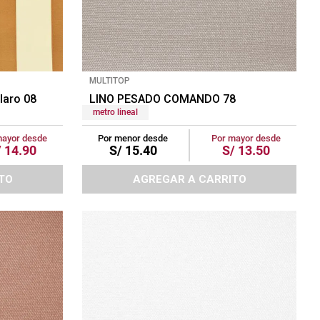
MULTITOP
laro 08
LINO PESADO COMANDO 78
metro lineal
mayor desde
Por menor desde
Por mayor desde
/
14
.
90
S/
15
.
40
S/
13
.
50
TO
AGREGAR A CARRITO