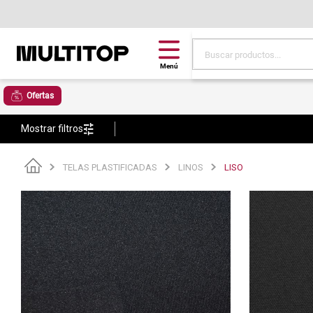
Buscar productos...
Términos más buscad
Ofertas
papel tapiz
Mostrar filtros
alfombra
puff
TELAS PLASTIFICADAS
LINOS
LISO
espuma
tela
piso
lona
cojin
pisos