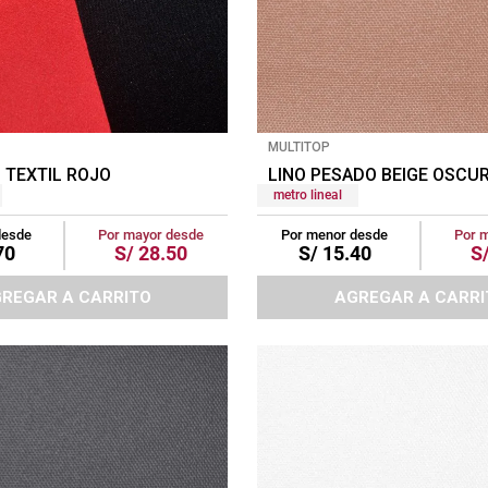
MULTITOP
 TEXTIL ROJO
LINO PESADO BEIGE OSCUR
metro lineal
desde
Por mayor desde
Por menor desde
Por 
70
S/
28
.
50
S/
15
.
40
S
REGAR A CARRITO
AGREGAR A CARRI