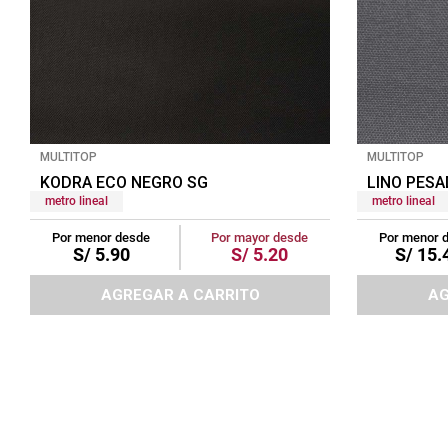
MULTITOP
MULTITOP
KODRA ECO NEGRO SG
LINO PESA
metro lineal
metro lineal
Por menor desde
Por mayor desde
Por menor 
S/
5
.
90
S/
5
.
20
S/
15
.
AGREGAR A CARRITO
AG