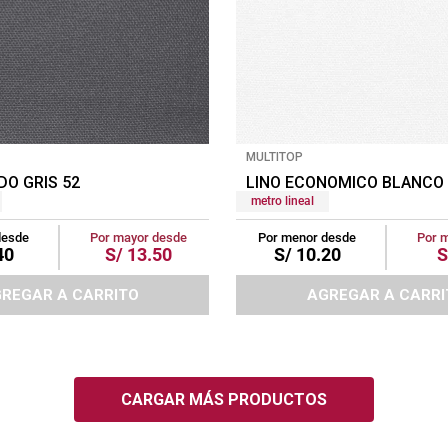
MULTITOP
DO GRIS 52
LINO ECONOMICO BLANCO 
metro lineal
desde
Por mayor desde
Por menor desde
Por 
40
S/
13
.
50
S/
10
.
20
S
REGAR A CARRITO
AGREGAR A CARRI