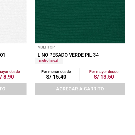
MULTITOP
01
LINO PESADO VERDE PIL 34
metro lineal
mayor desde
Por menor desde
Por mayor desde
/
8
.
90
S/
15
.
40
S/
13
.
50
TO
AGREGAR A CARRITO