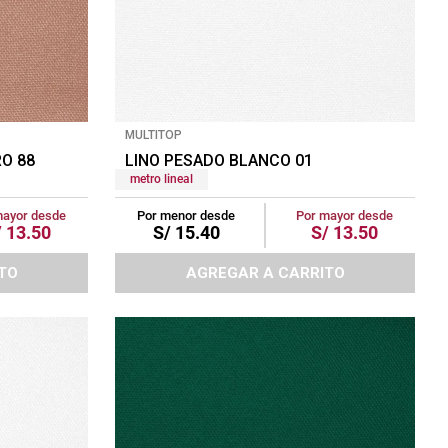
MULTITOP
O 88
LINO PESADO BLANCO 01
metro lineal
mayor desde
Por menor desde
Por mayor desde
/
13
.
50
S/
15
.
40
S/
13
.
50
TO
AGREGAR A CARRITO