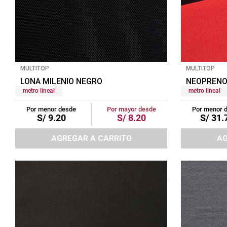
MULTITOP
MULTITOP
LONA MILENIO NEGRO
NEOPRENO
metro lineal
metro lineal
Por menor desde
Por mayor desde
Por menor 
S/
9
.
20
S/
8
.
20
S/
31
.
AGREGAR A CARRITO
AG