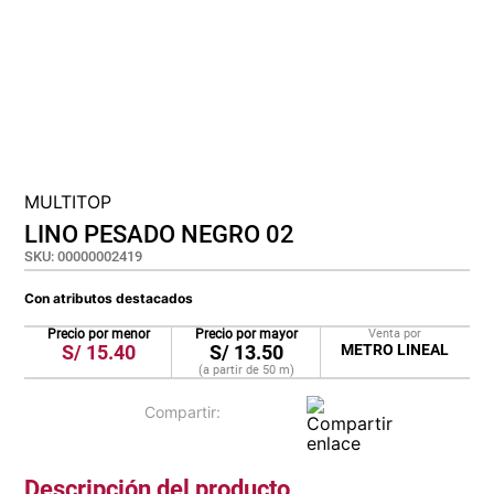
cojin
pisos
plastico
MULTITOP
LINO PESADO NEGRO 02
SKU
:
00000002419
Con atributos destacados
Precio por menor
Precio por mayor
Venta por
S/
15.40
S/
13.50
METRO LINEAL
(a partir de
50
m
)
Descripción del producto