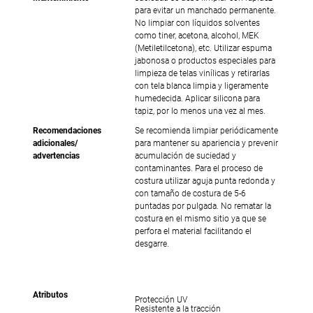
para evitar un manchado permanente.
No limpiar con líquidos solventes
como tiner, acetona, alcohol, MEK
(Metiletilcetona), etc. Utilizar espuma
jabonosa o productos especiales para
limpieza de telas vinílicas y retirarlas
con tela blanca limpia y ligeramente
humedecida. Aplicar silicona para
tapiz, por lo menos una vez al mes.
Recomendaciones
Se recomienda limpiar periódicamente
adicionales/
para mantener su apariencia y prevenir
advertencias
acumulación de suciedad y
contaminantes. Para el proceso de
costura utilizar aguja punta redonda y
con tamaño de costura de 5-6
puntadas por pulgada. No rematar la
costura en el mismo sitio ya que se
perfora el material facilitando el
desgarre.
Atributos
Protección UV
Resistente a la tracción