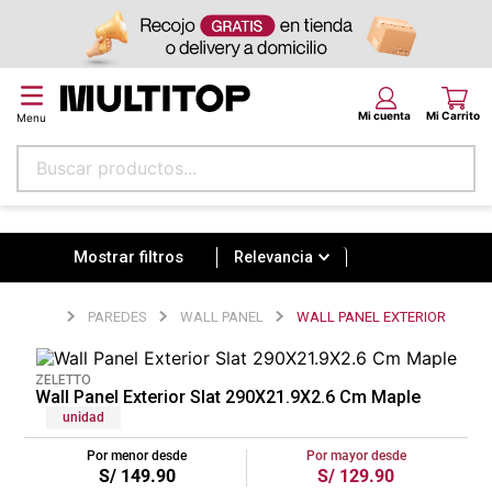
Buscar productos...
Relevancia
Términos más buscados
papel tapiz
Relevancia
alfombra
PAREDES
WALL PANEL
WALL PANEL EXTERIOR
puff
piso
ZELETTO
Wall Panel Exterior Slat 290X21.9X2.6 Cm Maple
espuma
unidad
tela
Por menor desde
Por mayor desde
S/
149
.
90
S/
129
.
90
cojin