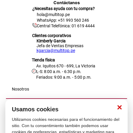
Contáctanos
¿Necesitas ayuda con tu compra?
hola@multitop.pe
WhatsApp: +51 993 560 246
Central Telefónica: 01 619 4444
Clientes corporativos
Kimberly Garcia
Jefa de Ventas Empresas
kgarcia@multitop.pe
Tienda física
Av. Iquitos 670 - 699, La Victoria
L-S: 8:00 a.m. - 6:30 p.m.
Feriados: 9:00 a.m. - 5:00 p.m.
Nosotros
×
Atención al cliente
Usamos cookies
Utilizamos cookies necesarias para el funcionamiento del
sitio. Con tu consentimiento también podemos usar
Descubre más
cookies de preferencias, estadísticas y marketing para