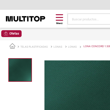
Buscar productos...
Términos más buscad
Ofertas
papel tapiz
alfombra
LONA CONCORD 1.50
TELAS PLASTIFICADAS
LONAS
LONAS
puff
espuma
tela
piso
lona
cojin
pisos