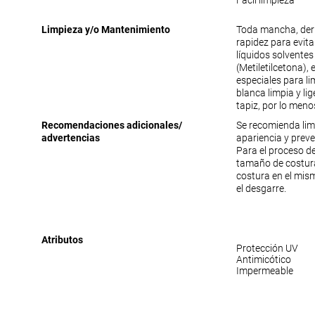
Fácil limpieza
Limpieza y/o Mantenimiento
Toda mancha, der
rapidez para evit
líquidos solventes
(Metiletilcetona),
especiales para lim
blanca limpia y li
tapiz, por lo meno
Recomendaciones adicionales/
Se recomienda lim
advertencias
apariencia y prev
Para el proceso de
tamaño de costura
costura en el mism
el desgarre.
Atributos
Protección UV
Antimicótico
Impermeable