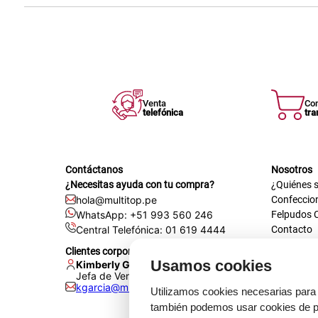
Venta
Co
telefónica
tra
Contáctanos
Nosotros
¿Necesitas ayuda con tu compra?
¿Quiénes 
hola@multitop.pe
Confeccio
WhatsApp: +51 993 560 246
Felpudos 
Central Telefónica: 01 619 4444
Contacto
Registra t
Clientes corporativos
Certificac
Usamos cookies
Kimberly Garcia
Trabaja co
Jefa de Ventas Empresas
kgarcia@multitop.pe
Tienda físi
Utilizamos cookies necesarias para 
Av. Iqui
también podemos usar cookies de pr