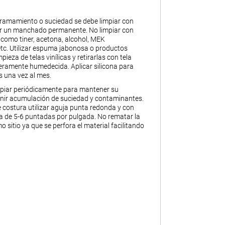
ramamiento o suciedad se debe limpiar con
ar un manchado permanente. No limpiar con
 como tiner, acetona, alcohol, MEK
 etc. Utilizar espuma jabonosa o productos
pieza de telas vinílicas y retirarlas con tela
geramente humedecida. Aplicar silicona para
s una vez al mes.
piar periódicamente para mantener su
enir acumulación de suciedad y contaminantes.
 costura utilizar aguja punta redonda y con
 de 5-6 puntadas por pulgada. No rematar la
o sitio ya que se perfora el material facilitando