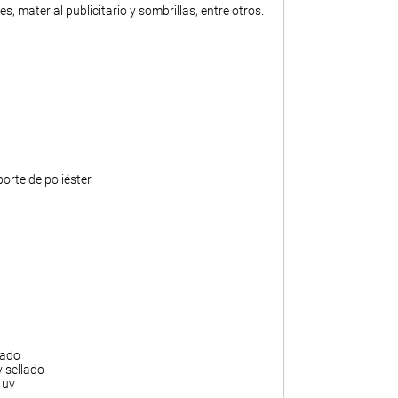
, material publicitario y sombrillas, entre otros.
rte de poliéster.
pado
 sellado
 uv