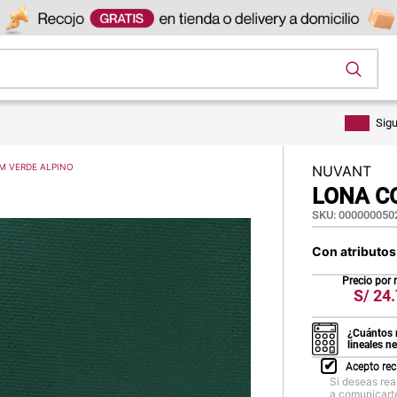
os
Sig
M VERDE ALPINO
NUVANT
LONA C
SKU
:
000000050
Con atributo
Precio por
S/
24.
¿Cuántos 
lineales n
Acepto rec
Si deseas rea
a comunicarte