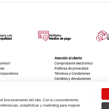
mpra con
Múltiples
C
nquilidad
Medios de pago
D
Atención al cliente
somos?
Comprobante electrónico
nes
Políticas de privacidad
Corporativos
Términos y Condiciones
Cambios y devoluciones
us datos
Mis comprobantes electrónicos
ión OEA
Libro de reclamaciones
n nosotros
ca
el funcionamiento del sitio. Con tu consentimiento
tos 670 - 699, La Victoria
eferencias, estadísticas y marketing para mejorar