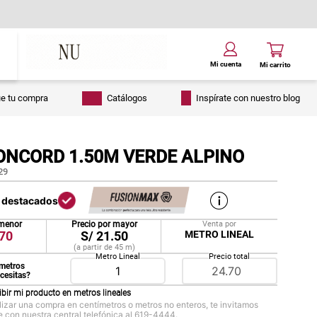
ue tu compra
Catálogos
Inspírate con nuestro blog
ONCORD 1.50M VERDE ALPINO
29
s destacados
 menor
Precio por mayor
Venta por
70
S/
21.50
METRO LINEAL
(a partir de
45
m
)
Metro Lineal
Precio total
metros
ecesitas?
ibir mi producto en
metros lineales
lizar una compra en centímetros o metros no enteros, te invitamos
 con nuestra central telefónica al 619-4444.