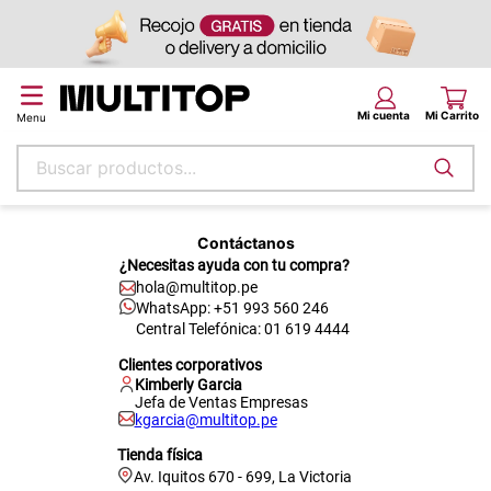
Buscar productos...
Términos más buscados
Contáctanos
papel tapiz
¿Necesitas ayuda con tu compra?
hola@multitop.pe
alfombra
WhatsApp: +51 993 560 246
puff
Central Telefónica: 01 619 4444
Clientes corporativos
espuma
Kimberly Garcia
Jefa de Ventas Empresas
piso
kgarcia@multitop.pe
tela
Tienda física
Av. Iquitos 670 - 699, La Victoria
cojin