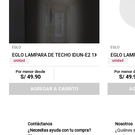
EGLO
EGLO
EGLO LAMPARA DE TECHO IDUN-E2 1X24W NEGRO/BL
EGLO LAM
unidad
unidad
Por menor desde
Por menor 
S/
49
.
90
S/
49
.
AGREGAR A CARRITO
AG
Contáctanos
Nosotros
¿Necesitas ayuda con tu compra?
¿Quiénes 