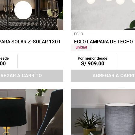
EGLO
PARA SOLAR Z-SOLAR 1X0.06W NEGRO/BLANCO
EGLO LAMPARA DE TECHO
unidad
desde
Por menor desde
00
S/
909
.
00
REGAR A CARRITO
AGREGAR A CARRI