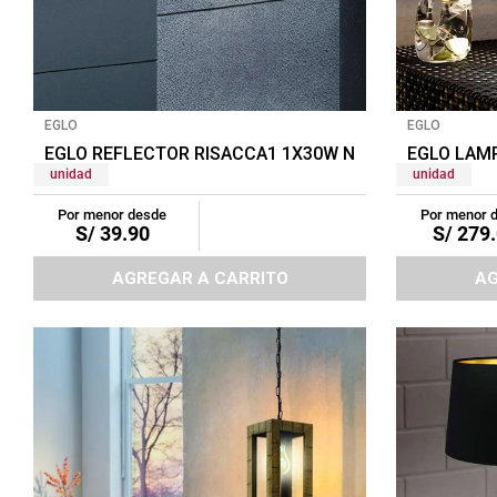
plastico
EGLO
EGLO
EGLO REFLECTOR RISACCA1 1X30W NEGRO/BLANCO
EGLO LAM
unidad
unidad
Por menor desde
Por menor 
S/
39
.
90
S/
279
.
AGREGAR A CARRITO
AG