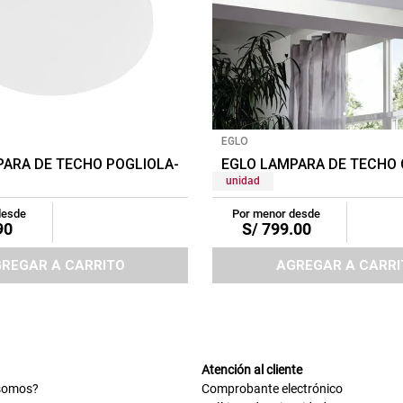
EGLO
ANCO
PARA DE TECHO POGLIOLA-E 1X12W BLANCO
EGLO LAMPARA DE TECHO 
unidad
desde
Por menor desde
90
S/
799
.
00
REGAR A CARRITO
AGREGAR A CARRI
Atención al cliente
somos?
Comprobante electrónico