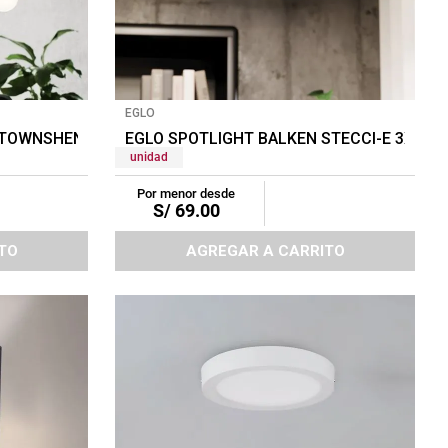
EGLO
 TOWNSHEND 4X60W MARRON/BLANCO
EGLO SPOTLIGHT BALKEN STECCI-E 3X5W
unidad
Por menor desde
S/
69
.
00
TO
AGREGAR A CARRITO