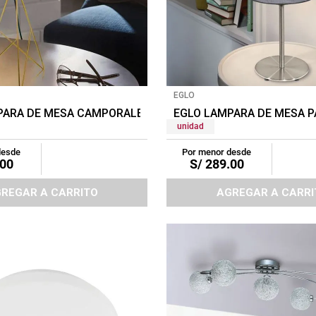
EGLO
MARRON
PARA DE MESA CAMPORALE NEGRO/DORADO
EGLO LAMPARA DE MESA P
unidad
desde
Por menor desde
00
S/
289
.
00
REGAR A CARRITO
AGREGAR A CARRI