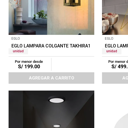
EGLO
EGLO
EGLO LAMPARA COLGANTE TAKHIRA1 1X60W NEGRO/
EGLO LAM
unidad
unidad
Por menor desde
Por menor 
S/
199
.
00
S/
499
.
AGREGAR A CARRITO
AG