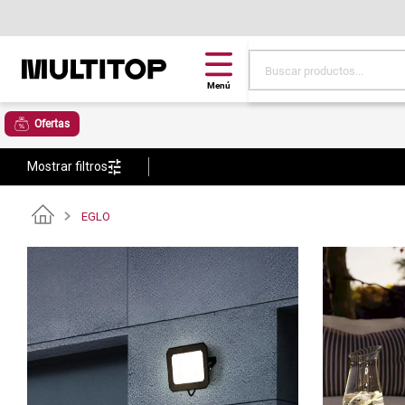
Buscar productos...
Términos más buscad
Ofertas
papel tapiz
Mostrar filtros
alfombra
puff
EGLO
piso
espuma
tela
lona
cojin
pisos