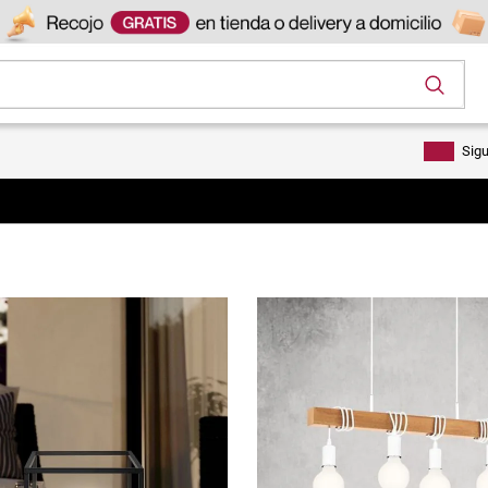
os
Sig