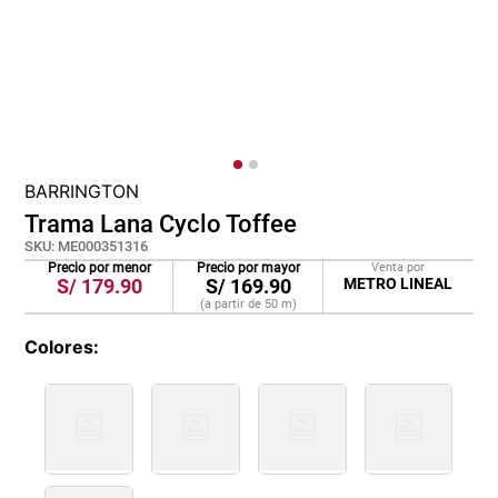
lona
pisos
plastico
BARRINGTON
Trama Lana Cyclo Toffee
SKU
:
ME000351316
Precio por menor
Precio por mayor
Venta por
S/
179.90
S/
169.90
METRO LINEAL
(a partir de
50
m
)
Colores