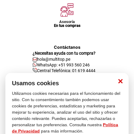
Asesoría
En tus compras
Contáctanos
¿Necesitas ayuda con tu compra?
hola@multitop.pe
WhatsApp: +51 993 560 246
Central Telefónica: 01 619 4444
×
Clientes corporativos
Usamos cookies
Kimberly Garcia
Jefa de Ventas Empresas
Utilizamos cookies necesarias para el funcionamiento del
kgarcia@multitop.pe
sitio. Con tu consentimiento también podemos usar
Tienda física
cookies de preferencias, estadísticas y marketing para
Av. Iquitos 670 - 699, La Victoria
mejorar tu experiencia, analizar el uso del sitio y ofrecer
L-S: 8:00 a.m. - 6:30 p.m.
contenido relevante. Puedes aceptarlas, rechazarlas o
Feriados: 9:00 a.m. - 5:00 p.m.
personalizar tus preferencias. Consulta nuestra
Política
de Privacidad
para más información.