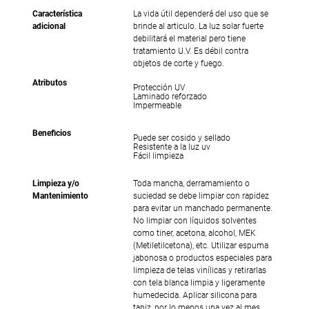
Característica
La vida útil dependerá del uso que se
adicional
brinde al articulo. La luz solar fuerte
debilitará el material pero tiene
tratamiento U.V. Es débil contra
objetos de corte y fuego.
Atributos
Protección UV
Laminado reforzado
Impermeable
Beneficios
Puede ser cosido y sellado
Resistente a la luz uv
Fácil limpieza
Limpieza y/o
Toda mancha, derramamiento o
Mantenimiento
suciedad se debe limpiar con rapidez
para evitar un manchado permanente.
No limpiar con líquidos solventes
como tiner, acetona, alcohol, MEK
(Metiletilcetona), etc. Utilizar espuma
jabonosa o productos especiales para
limpieza de telas vinílicas y retirarlas
con tela blanca limpia y ligeramente
humedecida. Aplicar silicona para
tapiz, por lo menos una vez al mes.