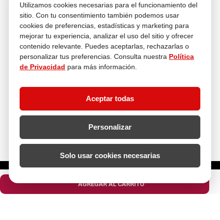
Tienda física
Utilizamos cookies necesarias para el funcionamiento del
Av. Iquitos 670 - 699, La Victoria
sitio. Con tu consentimiento también podemos usar
L-S: 8:00 a.m. - 6:30 p.m.
cookies de preferencias, estadísticas y marketing para
Feriados: 9:00 a.m. - 5:00 p.m.
mejorar tu experiencia, analizar el uso del sitio y ofrecer
contenido relevante. Puedes aceptarlas, rechazarlas o
Nosotros
personalizar tus preferencias. Consulta nuestra
Política
de Privacidad
para más información.
Atención al cliente
Aceptar todas
Descubre más
Personalizar
Solo usar cookies necesarias
¿Cuántos metros lineales necesitas?
AGREGAR AL CARRITO