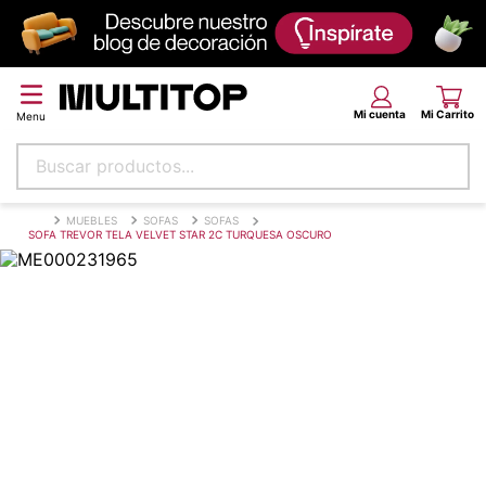
Buscar productos...
Términos más buscados
MUEBLES
SOFAS
SOFAS
SOFA TREVOR TELA VELVET STAR 2C TURQUESA OSCURO
papel tapiz
alfombra
puff
piso
espuma
tela
lona