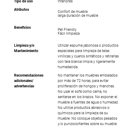
Tipo de uso
Interiores
Atributos
Confort de mueble
larga duración de mueble
Beneficios
Pet Friendly
Fácil limpieza
Limpieza y/o
Utilizar espuma jabonosa o productos
Mantenimiento
especiales para limpieza de telas
vinílicas y cueros sintéticos y retirarlas
con tela blanca limpia y ligeramente
humedecida.
Recomendaciones
No mantener los muebles embalados
adicionales/
por más de 72 horas, para evitar
advertencias
proliferación de hongos y manchas.
No usar el sofá como cama, no
sentarse en los brazos. No exponer el
mueble a fuentes de agua o humedad.
No utilice productos abrasivos o
químicos para la limpieza de su
mueble. No coloque objetos pesados
y/o punzocortantes sobre su mueble.