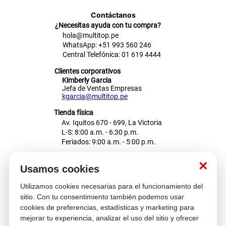
Contáctanos
¿Necesitas ayuda con tu compra?
hola@multitop.pe
WhatsApp: +51 993 560 246
Central Telefónica: 01 619 4444
Clientes corporativos
Kimberly Garcia
Jefa de Ventas Empresas
kgarcia@multitop.pe
Tienda física
Av. Iquitos 670 - 699, La Victoria
L-S: 8:00 a.m. - 6:30 p.m.
Feriados: 9:00 a.m. - 5:00 p.m.
Nosotros
×
Usamos cookies
Utilizamos cookies necesarias para el funcionamiento del
Atención al cliente
sitio. Con tu consentimiento también podemos usar
cookies de preferencias, estadísticas y marketing para
mejorar tu experiencia, analizar el uso del sitio y ofrecer