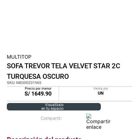
cojin
pisos
plastico
MULTITOP
SOFA TREVOR TELA VELVET STAR 2C
TURQUESA OSCURO
SKU
:
ME000231965
Precio por menor
Venta por
S/
1649.90
UN
Visualízalo
en tu espacio