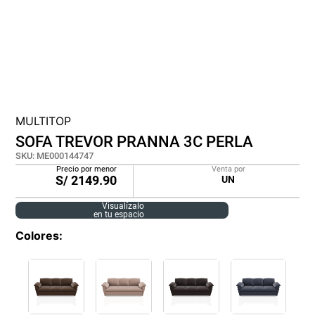
cojin
pisos
tapete
MULTITOP
SOFA TREVOR PRANNA 3C PERLA
SKU
:
ME000144747
Precio por menor
Venta por
S/
2149.90
UN
Visualízalo
en tu espacio
Colores