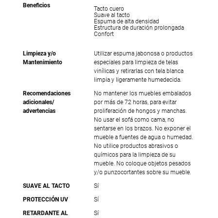
Beneficios
Tacto cuero
Suave al tacto
Espuma de alta densidad
Estructura de duración prolongada
Confort
Limpieza y/o
Utilizar espuma jabonosa o productos
Mantenimiento
especiales para limpieza de telas
vinílicas y retirarlas con tela blanca
limpia y ligeramente humedecida.
Recomendaciones
No mantener los muebles embalados
adicionales/
por más de 72 horas, para evitar
advertencias
proliferación de hongos y manchas.
No usar el sofá como cama, no
sentarse en los brazos. No exponer el
mueble a fuentes de agua o humedad.
No utilice productos abrasivos o
químicos para la limpieza de su
mueble. No coloque objetos pesados
y/o punzocortantes sobre su mueble.
SUAVE AL TACTO
Sí
PROTECCIÓN UV
Sí
RETARDANTE AL
Sí