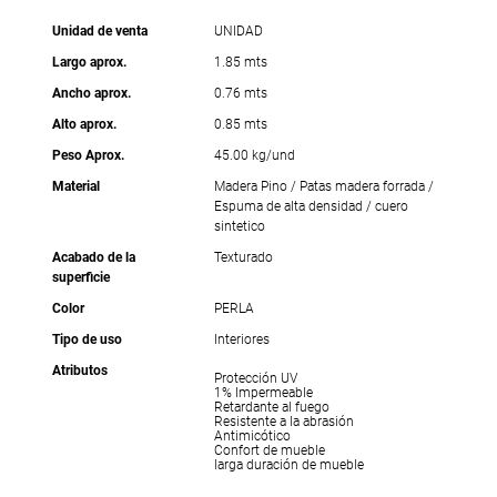
Unidad de venta
UNIDAD
Largo aprox.
1.85 mts
Ancho aprox.
0.76 mts
Alto aprox.
0.85 mts
Peso Aprox.
45.00 kg/und
Material
Madera Pino / Patas madera forrada /
Espuma de alta densidad / cuero
sintetico
Acabado de la
Texturado
superficie
Color
PERLA
Tipo de uso
Interiores
Atributos
Protección UV
1% Impermeable
Retardante al fuego
Resistente a la abrasión
Antimicótico
Confort de mueble
larga duración de mueble