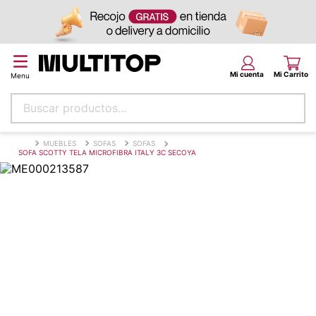
Buscar productos...
Términos más buscados
MUEBLES
SOFAS
SOFAS
SOFA SCOTTY TELA MICROFIBRA ITALY 3C SECOYA
papel tapiz
alfombra
puff
piso
espuma
tela
cojin