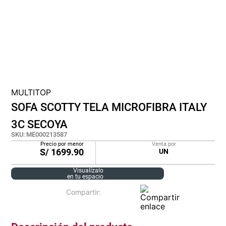
lona
pisos
plastico
MULTITOP
SOFA SCOTTY TELA MICROFIBRA ITALY
3C SECOYA
SKU
:
ME000213587
Precio por menor
Venta por
S/
1699.90
UN
Visualízalo
en tu espacio