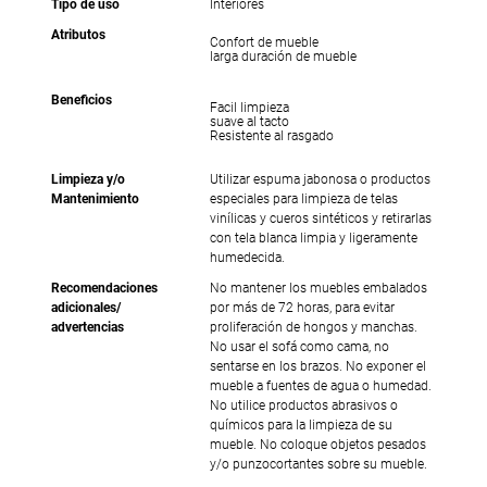
Tipo de uso
Interiores
Atributos
Confort de mueble
larga duración de mueble
Beneficios
Facil limpieza
suave al tacto
Resistente al rasgado
Limpieza y/o
Utilizar espuma jabonosa o productos
Mantenimiento
especiales para limpieza de telas
vinílicas y cueros sintéticos y retirarlas
con tela blanca limpia y ligeramente
humedecida.
Recomendaciones
No mantener los muebles embalados
adicionales/
por más de 72 horas, para evitar
advertencias
proliferación de hongos y manchas.
No usar el sofá como cama, no
sentarse en los brazos. No exponer el
mueble a fuentes de agua o humedad.
No utilice productos abrasivos o
químicos para la limpieza de su
mueble. No coloque objetos pesados
y/o punzocortantes sobre su mueble.