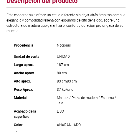
Descripción del producto
Esta moderna sala ofrece un estilo diferente sin dejar atrás ámbitos como la
elegancia y comodidad,rellena con espumas de alta densidad, sobre una
estructura de madera que garantiza el confort y duración prolongada de su
mueble.
Procedencia
Nacional
Unidad de venta
UNIDAD
Largo aprox.
187 cm
Ancho aprox.
80 cm
Alto aprox.
83 cm
83 cm
Peso Aprox.
37 kg/und
Material
Madera / Patas de madera / Espuma /
Tela
Acabado de la
LISO
superficie
Color
ANARANJADO