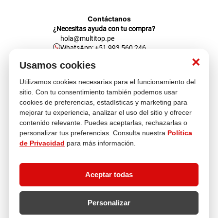
Contáctanos
¿Necesitas ayuda con tu compra?
hola@multitop.pe
WhatsApp: +51 993 560 246
Central Telefónica: 01 619 4444
×
Usamos cookies
Clientes corporativos
Kimberly Garcia
Utilizamos cookies necesarias para el funcionamiento del
Jefa de Ventas Empresas
sitio. Con tu consentimiento también podemos usar
kgarcia@multitop.pe
cookies de preferencias, estadísticas y marketing para
mejorar tu experiencia, analizar el uso del sitio y ofrecer
Tienda física
Av. Iquitos 670 - 699, La Victoria
contenido relevante. Puedes aceptarlas, rechazarlas o
L-S: 8:00 a.m. - 6:30 p.m.
personalizar tus preferencias. Consulta nuestra
Política
Feriados: 9:00 a.m. - 5:00 p.m.
de Privacidad
para más información.
Nosotros
Aceptar todas
Atención al cliente
Personalizar