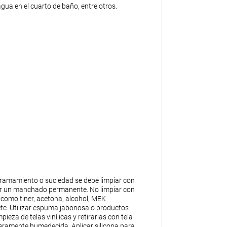
gua en el cuarto de baño, entre otros.
ramamiento o suciedad se debe limpiar con
ar un manchado permanente. No limpiar con
 como tiner, acetona, alcohol, MEK
 etc. Utilizar espuma jabonosa o productos
pieza de telas vinílicas y retirarlas con tela
geramente humedecida. Aplicar silicona para