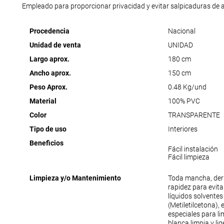
Empleado para proporcionar privacidad y evitar salpicaduras de a
Procedencia
Nacional
Unidad de venta
UNIDAD
Largo aprox.
180 cm
Ancho aprox.
150 cm
Peso Aprox.
0.48 Kg/und
Material
100% PVC
Color
TRANSPARENTE
Tipo de uso
Interiores
Beneficios
Fácil instalación
Fácil limpieza
Limpieza y/o Mantenimiento
Toda mancha, der
rapidez para evit
líquidos solventes
(Metiletilcetona),
especiales para lim
blanca limpia y li