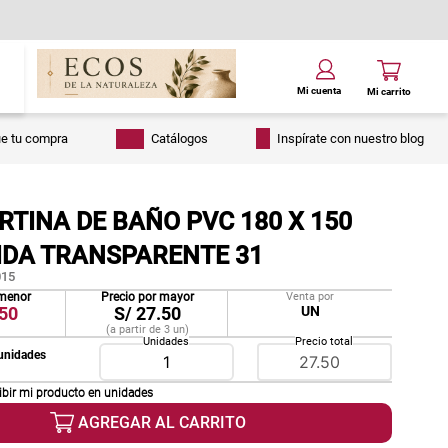
ue tu compra
Catálogos
Inspírate con nuestro blog
RTINA DE BAÑO PVC 180 X 150
IDA TRANSPARENTE 31
15
 menor
Precio por mayor
Venta por
50
S/
27.50
UN
(a partir de
3
un
)
Unidades
Precio total
unidades
ibir mi producto en
unidades
AGREGAR AL CARRITO