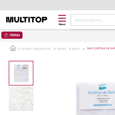
Buscar productos...
Términos más buscad
Ofertas
papel tapiz
alfombra
SAID CORTINA DE BAÑ
HOGAR Y DECORACION
HOGAR
BAÑO
puff
espuma
tela
piso
lona
cojin
pisos