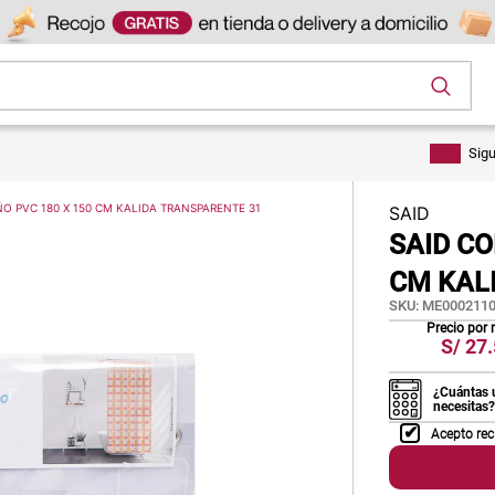
os
Sig
O PVC 180 X 150 CM KALIDA TRANSPARENTE 31
SAID
SAID CO
CM KAL
SKU
:
ME0002110
Precio por
S/
27.
¿Cuántas 
necesitas?
Acepto rec