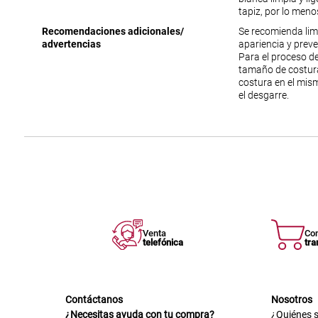
tapiz, por lo meno
Recomendaciones adicionales/
Se recomienda lim
advertencias
apariencia y prev
Para el proceso de
tamaño de costura
costura en el mism
el desgarre.
Venta
Co
telefónica
tra
Contáctanos
Nosotros
¿Necesitas ayuda con tu compra?
¿Quiénes 