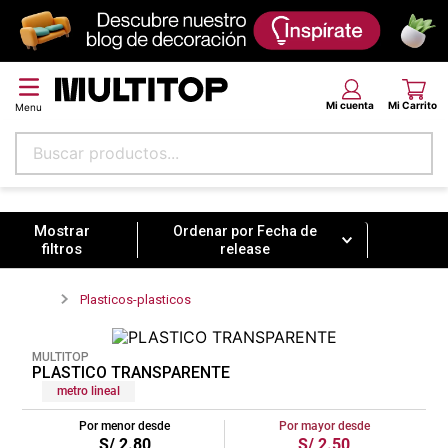
Buscar productos...
Ordenar por
Fecha de release
Términos más buscados
papel tapiz
Ordenar por
Fecha de
release
alfombra
puff
Plasticos-plasticos
espuma
MULTITOP
piso
PLASTICO TRANSPARENTE
metro lineal
tela
Por menor desde
Por mayor desde
lona
S/
2
.
80
S/
2
.
50