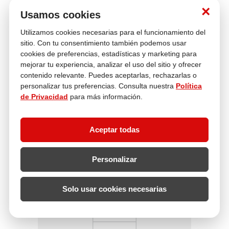
×
Usamos cookies
Utilizamos cookies necesarias para el funcionamiento del
sitio. Con tu consentimiento también podemos usar
MULTITOP
BOMBACHITA LIVIANA ROSADO 57
cookies de preferencias, estadísticas y marketing para
metro lineal
mejorar tu experiencia, analizar el uso del sitio y ofrecer
contenido relevante. Puedes aceptarlas, rechazarlas o
Por menor desde
Por mayor desde
personalizar tus preferencias. Consulta nuestra
Política
S/
3
.
00
S/
2
.
80
de Privacidad
para más información.
AGREGAR A CARRITO
Aceptar todas
Personalizar
Solo usar cookies necesarias