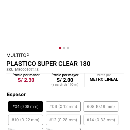
cojin
pisos
plastico
MULTITOP
PLASTICO SUPER CLEAR 180
SKU
:
ME000107443
Precio por menor
Precio por mayor
Venta por
S/
2.30
S/
2.00
METRO LINEAL
(a partir de
100
m
)
Espesor
#06 (0.12 mm)
#08 (0.18 mm)
#04 (0.08 mm)
#10 (0.22 mm)
#12 (0.28 mm)
#14 (0.33 mm)