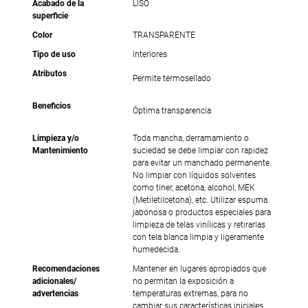
Acabado de la
LISO
superficie
Color
TRANSPARENTE
Tipo de uso
Interiores
Atributos
Permite termosellado
Beneficios
Óptima transparencia
Limpieza y/o
Toda mancha, derramamiento o
Mantenimiento
suciedad se debe limpiar con rapidez
para evitar un manchado permanente.
No limpiar con líquidos solventes
como tiner, acetona, alcohol, MEK
(Metiletilcetona), etc. Utilizar espuma
jabonosa o productos especiales para
limpieza de telas vinílicas y retirarlas
con tela blanca limpia y ligeramente
humedecida.
Recomendaciones
Mantener en lugares apropiados que
adicionales/
no permitan la exposición a
advertencias
temperaturas extremas, para no
cambiar sus características iniciales.