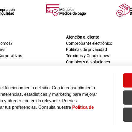
mpra con
Múltiples
C
nquilidad
Medios de pago
D
Atención al cliente
somos?
Comprobante electrónico
nes
Políticas de privacidad
Corporativos
Términos y Condiciones
Cambios y devoluciones
us datos
Mis comprobantes electrónicos
ión OEA
Libro de reclamaciones
n nosotros
ca
el funcionamiento del sitio. Con tu consentimiento
tos 670 - 699, La Victoria
eferencias, estadísticas y marketing para mejorar
0 a.m. - 6:30 p.m.
itio y ofrecer contenido relevante. Puedes
: 9:00 a.m. - 5:00 p.m.
zar tus preferencias. Consulta nuestra
Política de
os de pago