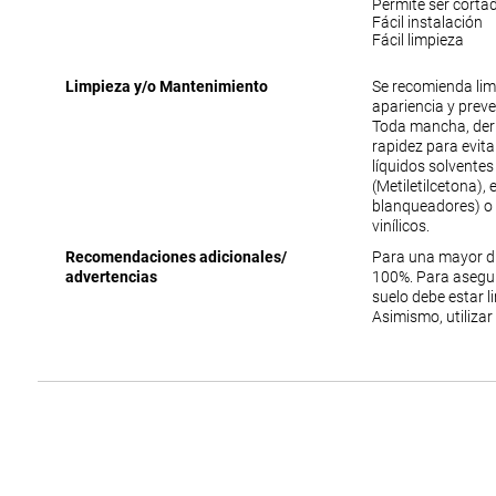
Permite ser corta
Fácil instalación
Fácil limpieza
Limpieza y/o Mantenimiento
Se recomienda lim
apariencia y prev
Toda mancha, der
rapidez para evit
líquidos solventes
(Metiletilcetona),
blanqueadores) o 
vinílicos.
Recomendaciones adicionales/
Para una mayor du
advertencias
100%. Para asegur
suelo debe estar li
Asimismo, utilizar