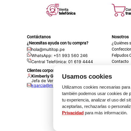
Venta
Co
telefónica
tra
Contáctanos
Nosotros
¿Necesitas ayuda con tu compra?
¿Quiénes 
hola@multitop.pe
Confeccio
WhatsApp: +51 993 560 246
Felpudos 
Central Telefónica: 01 619 4444
Contacto
Registra t
Clientes corporativos
Certificac
Usamos cookies
Kimberly Garcia
Trabaja co
Jefa de Ventas Empresas
kgarcia@multitop.pe
Tienda físi
Utilizamos cookies necesarias para 
Av. Iqui
también podemos usar cookies de pr
L-S: 8:0
tu experiencia, analizar el uso del s
Feriados
aceptarlas, rechazarlas o personali
Privacidad
para más información.
Medi