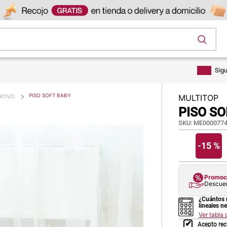
os
Sig
PISO SOFT BABY
MULTITOP
ATIVO
PISO SO
SKU
:
ME0000774
-
15 %
Promoci
Descuen
¿Cuántos 
lineales n
Ver tabla
Acepto rec