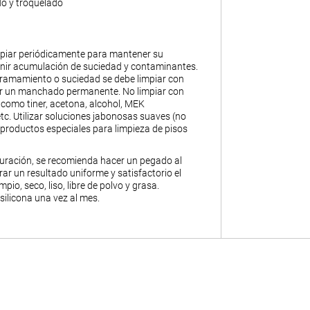
do y troquelado
piar periódicamente para mantener su
enir acumulación de suciedad y contaminantes.
ramamiento o suciedad se debe limpiar con
ar un manchado permanente. No limpiar con
 como tiner, acetona, alcohol, MEK
 etc. Utilizar soluciones jabonosas suaves (no
productos especiales para limpieza de pisos
ración, se recomienda hacer un pegado al
ar un resultado uniforme y satisfactorio el
mpio, seco, liso, libre de polvo y grasa.
 silicona una vez al mes.