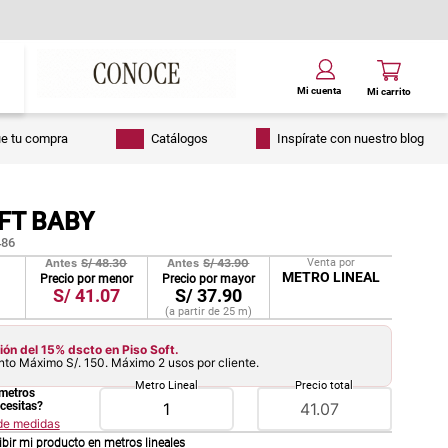
ue tu compra
Catálogos
Inspírate con nuestro blog
FT BABY
86
Antes
S/
48.30
Antes
S/
43.90
Venta por
METRO LINEAL
Precio por menor
Precio por mayor
S/
41.07
S/
37.90
(a partir de
25
m
)
ón del 15% dscto en Piso Soft.
to Máximo S/. 150. Máximo 2 usos por cliente.
Metro Lineal
Precio total
metros
ecesitas?
 de medidas
ibir mi producto en
metros lineales