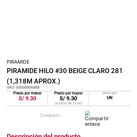
lona
pisos
plastico
PIRAMIDE
PIRAMIDE HILO #30 BEIGE CLARO 281
(1,318M APROX.)
SKU
:
00000006888
Precio por menor
Precio por mayor
Venta por
S/
9.30
S/
9.30
UN
(a partir de
12
un
)
Descripción del producto