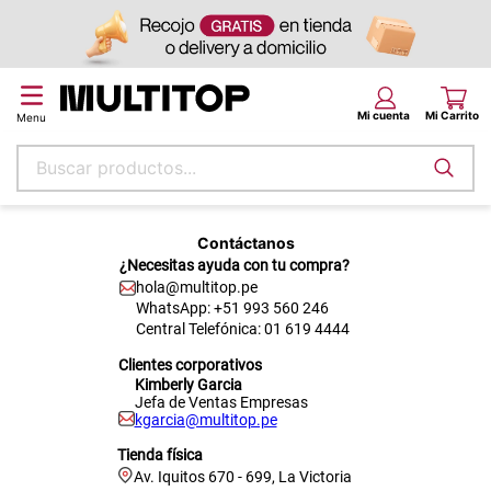
Buscar productos...
Términos más buscados
Contáctanos
papel tapiz
¿Necesitas ayuda con tu compra?
hola@multitop.pe
alfombra
WhatsApp: +51 993 560 246
puff
Central Telefónica: 01 619 4444
Clientes corporativos
espuma
Kimberly Garcia
Jefa de Ventas Empresas
piso
kgarcia@multitop.pe
tela
Tienda física
Av. Iquitos 670 - 699, La Victoria
cojin