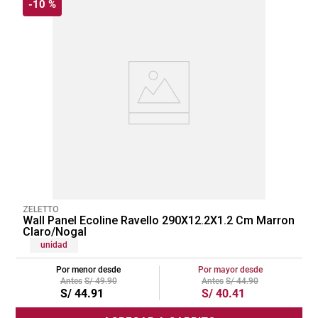
-
10 %
ZELETTO
Wall Panel Ecoline Ravello 290X12.2X1.2 Cm Marron
Claro/Nogal
unidad
Por menor desde
Por mayor desde
S/
49
.
90
S/
44
.
90
S/
44
.
91
S/
40
.
41