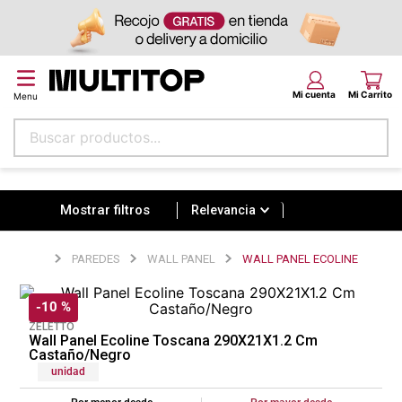
Buscar productos...
Relevancia
Términos más buscados
papel tapiz
Relevancia
alfombra
PAREDES
WALL PANEL
WALL PANEL ECOLINE
puff
espuma
-
10 %
ZELETTO
tela
Wall Panel Ecoline Toscana 290X21X1.2 Cm
Castaño/Negro
piso
unidad
lona