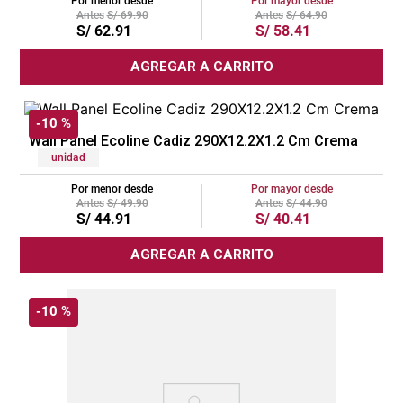
Por menor desde
Por mayor desde
S/
69
.
90
S/
64
.
90
cojin
S/
62
.
91
S/
58
.
41
pisos
AGREGAR A CARRITO
tapete
-
10 %
ZELETTO
Wall Panel Ecoline Cadiz 290X12.2X1.2 Cm Crema
unidad
Por menor desde
Por mayor desde
S/
49
.
90
S/
44
.
90
S/
44
.
91
S/
40
.
41
AGREGAR A CARRITO
-
10 %