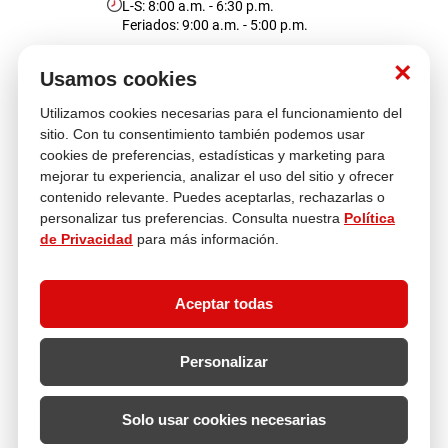
L-S: 8:00 a.m. - 6:30 p.m.
Feriados: 9:00 a.m. - 5:00 p.m.
cojin
pisos
Nosotros
×
Usamos cookies
tapete
Utilizamos cookies necesarias para el funcionamiento del
Atención al cliente
sitio. Con tu consentimiento también podemos usar
cookies de preferencias, estadísticas y marketing para
mejorar tu experiencia, analizar el uso del sitio y ofrecer
contenido relevante. Puedes aceptarlas, rechazarlas o
Descubre más
personalizar tus preferencias. Consulta nuestra
Política
de Privacidad
para más información.
Aceptar todas
Personalizar
Solo usar cookies necesarias