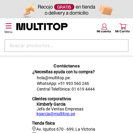
Buscar productos...
Términos más buscados
Contáctanos
papel tapiz
¿Necesitas ayuda con tu compra?
hola@multitop.pe
alfombra
WhatsApp: +51 993 560 246
puff
Central Telefónica: 01 619 4444
Clientes corporativos
espuma
Kimberly Garcia
Jefa de Ventas Empresas
piso
kgarcia@multitop.pe
tela
Tienda física
Av. Iquitos 670 - 699, La Victoria
lona