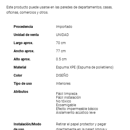
Este producto puede usarse en las paredes de departamentos, casas,
oficinas, comercios y otros.
Procedencia
Importado
Unidad de venta
UNIDAD
Largo aprox.
70 cm
Ancho aprox.
77 cm
Alto aprox.
0.5 cm
Material
Espuma XPE (Espuma de polietileno)
Color
DISEÑO
Tipo de uso
Interiores
Atributos
Fácil limpieza
Fácil instalación
No tóxico
Ecoamigable
Efecto impermeable básico
Aislamiento acústico leve
Instalación/Modo
Retirar el papel protector y pegar
de uso
directamente en la pared limpia y