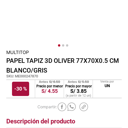
lona
pisos
plastico
MULTITOP
PAPEL TAPIZ 3D OLIVER 77X70X0.5 CM
BLANCO/GRIS
SKU
:
ME000247870
Antes
S/
6.50
Antes
S/
5.50
Venta por
UN
Precio por menor
Precio por mayor
-
30 %
S/
4.55
S/
3.85
(a partir de
12
un
)
Descripción del producto