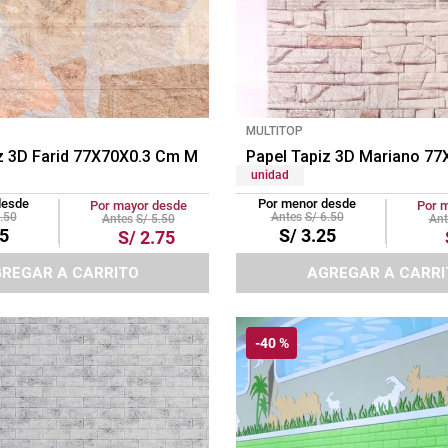
MULTITOP
z 3D Farid 77X70X0.3 Cm Marron
Papel Tapiz 3D Mariano 7
unidad
desde
Por menor desde
Por mayor desde
Por 
.
50
S/
6
.
50
S/
5
.
50
5
S/
3
.
25
S/
2
.
75
REGAR A CARRITO
AGREGAR A CARRI
-
40 %