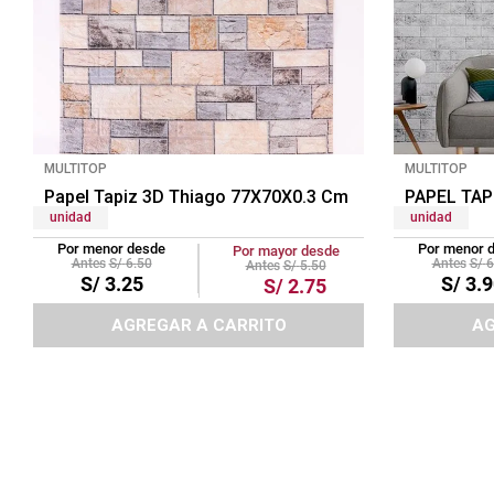
MULTITOP
MULTITOP
Papel Tapiz 3D Thiago 77X70X0.3 Cm Multicolor
PAPEL TAP
unidad
unidad
Por menor desde
Por menor 
Por mayor desde
S/
6
.
50
S/
6
S/
5
.
50
S/
3
.
25
S/
3
.
9
S/
2
.
75
AGREGAR A CARRITO
AG