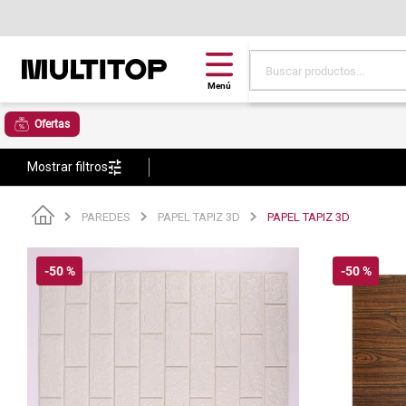
Buscar productos...
Términos más buscad
Ofertas
papel tapiz
Mostrar filtros
alfombra
puff
PAREDES
PAPEL TAPIZ 3D
PAPEL TAPIZ 3D
espuma
piso
-
50 %
-
50 %
tela
lona
cojin
pisos