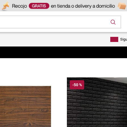
os
Sig
-
50 %