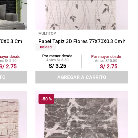
MULTITOP
X70X0.3 Cm Negro
Papel Tapiz 3D Flores 77X70X0.3 Cm Negro
unidad
Por menor desde
mayor desde
Por mayor desde
S/
6
.
50
S/
5
.
50
S/
5
.
50
S/
3
.
25
S/
2
.
75
S/
2
.
75
TO
AGREGAR A CARRITO
-
50 %