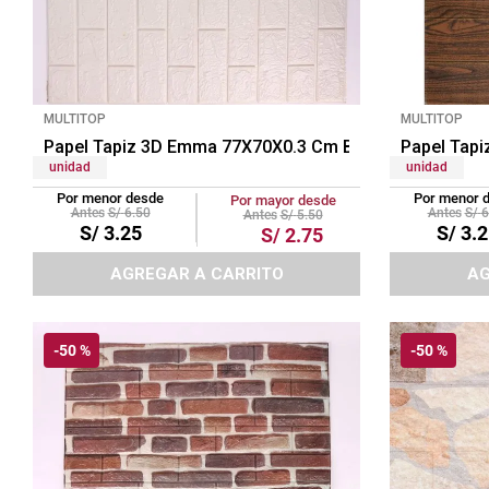
tapete
MULTITOP
MULTITOP
Papel Tapiz 3D Emma 77X70X0.3 Cm Blanco
Papel Tap
unidad
unidad
Por menor desde
Por menor 
Por mayor desde
S/
6
.
50
S/
6
S/
5
.
50
S/
3
.
25
S/
3
.
2
S/
2
.
75
AGREGAR A CARRITO
AG
-
50 %
-
50 %