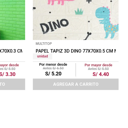
MULTITOP
7X70X0.3 CM VERDE
PAPEL TAPIZ 3D DINO 77X70X0.5 CM MULT
unidad
Por menor desde
mayor desde
Por mayor desde
S/
6
.
50
S/
5
.
50
S/
5
.
50
S/
5
.
20
S/
3
.
30
S/
4
.
40
TO
AGREGAR A CARRITO