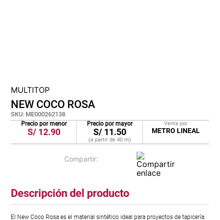
cojin
pisos
plastico
MULTITOP
NEW COCO ROSA
SKU
:
ME000262138
Precio por menor
Precio por mayor
Venta por
S/
12.90
S/
11.50
METRO LINEAL
(a partir de
40
m
)
Descripción del producto
El New Coco Rosa es el material sintético ideal para proyectos de tapicería