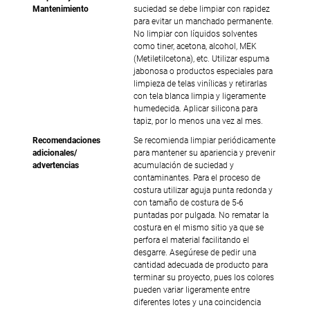
Mantenimiento
suciedad se debe limpiar con rapidez
para evitar un manchado permanente.
No limpiar con líquidos solventes
como tiner, acetona, alcohol, MEK
(Metiletilcetona), etc. Utilizar espuma
jabonosa o productos especiales para
limpieza de telas vinílicas y retirarlas
con tela blanca limpia y ligeramente
humedecida. Aplicar silicona para
tapiz, por lo menos una vez al mes.
Recomendaciones
Se recomienda limpiar periódicamente
adicionales/
para mantener su apariencia y prevenir
advertencias
acumulación de suciedad y
contaminantes. Para el proceso de
costura utilizar aguja punta redonda y
con tamaño de costura de 5-6
puntadas por pulgada. No rematar la
costura en el mismo sitio ya que se
perfora el material facilitando el
desgarre. Asegúrese de pedir una
cantidad adecuada de producto para
terminar su proyecto, pues los colores
pueden variar ligeramente entre
diferentes lotes y una coincidencia