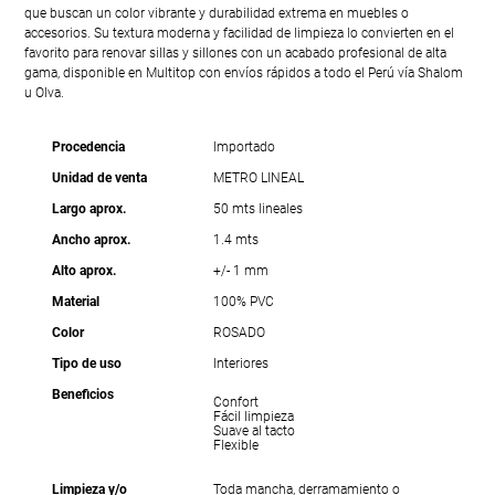
que buscan un color vibrante y durabilidad extrema en muebles o
accesorios. Su textura moderna y facilidad de limpieza lo convierten en el
favorito para renovar sillas y sillones con un acabado profesional de alta
gama, disponible en Multitop con envíos rápidos a todo el Perú vía Shalom
u Olva.
Procedencia
Importado
Unidad de venta
METRO LINEAL
Largo aprox.
50 mts lineales
Ancho aprox.
1.4 mts
Alto aprox.
+/- 1 mm
Material
100% PVC
Color
ROSADO
Tipo de uso
Interiores
Beneficios
Confort
Fácil limpieza
Suave al tacto
Flexible
Limpieza y/o
Toda mancha, derramamiento o