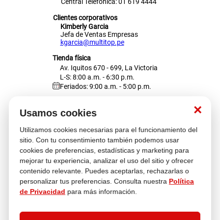
Central Telefónica: 01 619 4444
Clientes corporativos
Kimberly Garcia
Jefa de Ventas Empresas
kgarcia@multitop.pe
Tienda física
Av. Iquitos 670 - 699, La Victoria
L-S: 8:00 a.m. - 6:30 p.m.
Feriados: 9:00 a.m. - 5:00 p.m.
Nosotros
×
Usamos cookies
Utilizamos cookies necesarias para el funcionamiento del
Atención al cliente
sitio. Con tu consentimiento también podemos usar
cookies de preferencias, estadísticas y marketing para
mejorar tu experiencia, analizar el uso del sitio y ofrecer
contenido relevante. Puedes aceptarlas, rechazarlas o
Descubre más
personalizar tus preferencias. Consulta nuestra
Política
de Privacidad
para más información.