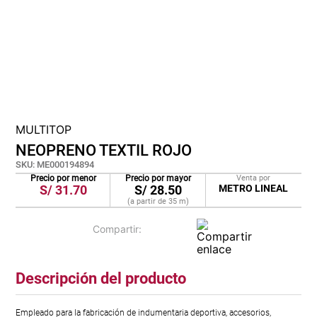
lona
pisos
tapete
MULTITOP
NEOPRENO TEXTIL ROJO
SKU
:
ME000194894
Precio por menor
Precio por mayor
Venta por
S/
31.70
S/
28.50
METRO LINEAL
(a partir de
35
m
)
Descripción del producto
Empleado para la fabricación de indumentaria deportiva, accesorios,