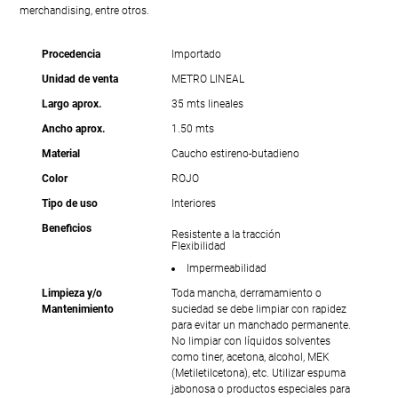
merchandising, entre otros.
Procedencia
Importado
Unidad de venta
METRO LINEAL
Largo aprox.
35 mts lineales
Ancho aprox.
1.50 mts
Material
Caucho estireno-butadieno
Color
ROJO
Tipo de uso
Interiores
Beneficios
Resistente a la tracción
Flexibilidad
Impermeabilidad
Limpieza y/o
Toda mancha, derramamiento o
Mantenimiento
suciedad se debe limpiar con rapidez
para evitar un manchado permanente.
No limpiar con líquidos solventes
como tiner, acetona, alcohol, MEK
(Metiletilcetona), etc. Utilizar espuma
jabonosa o productos especiales para