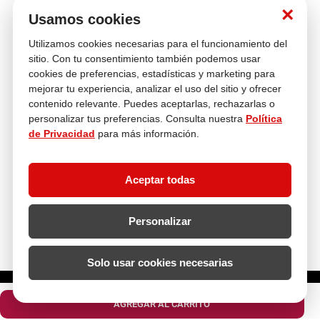
Nosotros
×
Usamos cookies
Utilizamos cookies necesarias para el funcionamiento del
Atención al cliente
sitio. Con tu consentimiento también podemos usar
cookies de preferencias, estadísticas y marketing para
mejorar tu experiencia, analizar el uso del sitio y ofrecer
contenido relevante. Puedes aceptarlas, rechazarlas o
Descubre más
personalizar tus preferencias. Consulta nuestra
Política
de Privacidad
para más información.
Aceptar todas
Personalizar
Solo usar cookies necesarias
¿Cuántos metros lineales necesitas?
AGREGAR AL CARRITO
Copyright 2024 - Todos los derechos reservados