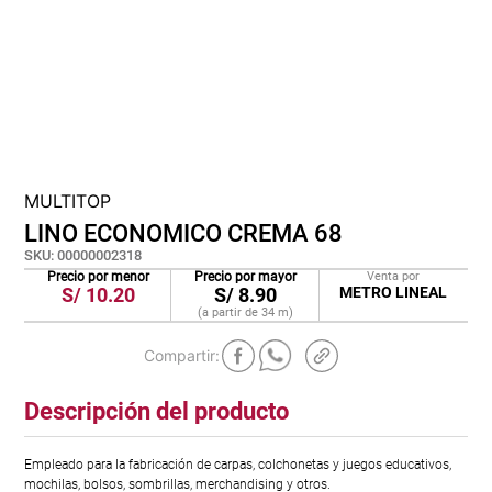
cojin
pisos
tapete
MULTITOP
LINO ECONOMICO CREMA 68
SKU
:
00000002318
Precio por menor
Precio por mayor
Venta por
S/
10.20
S/
8.90
METRO LINEAL
(a partir de
34
m
)
Descripción del producto
Empleado para la fabricación de carpas, colchonetas y juegos educativos,
mochilas, bolsos, sombrillas, merchandising y otros.