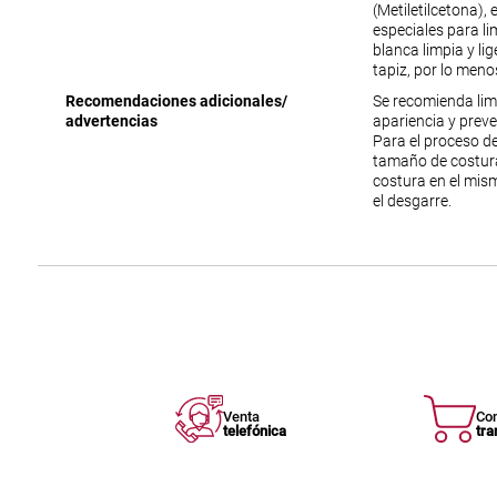
(Metiletilcetona),
especiales para lim
blanca limpia y li
tapiz, por lo meno
Recomendaciones adicionales/
Se recomienda lim
advertencias
apariencia y prev
Para el proceso de
tamaño de costura
costura en el mism
el desgarre.
Venta
Co
telefónica
tra