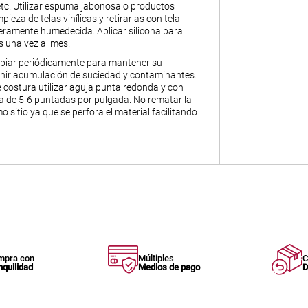
 etc. Utilizar espuma jabonosa o productos
pieza de telas vinílicas y retirarlas con tela
geramente humedecida. Aplicar silicona para
s una vez al mes.
piar periódicamente para mantener su
enir acumulación de suciedad y contaminantes.
 costura utilizar aguja punta redonda y con
 de 5-6 puntadas por pulgada. No rematar la
o sitio ya que se perfora el material facilitando
mpra con
Múltiples
C
nquilidad
Medios de pago
D