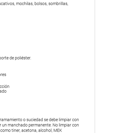
ativos, mochilas, bolsos, sombrillas,
rte de poliéster.
ores
acción
gado
ramamiento o suciedad se debe limpiar con
ar un manchado permanente. No limpiar con
 como tiner, acetona, alcohol, MEK