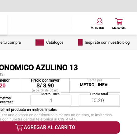
ue tu compra
Catálogos
Inspírate con nuestro blog
CONOMICO AZULINO 13
13
 menor
Precio por mayor
Venta por
20
S/
8.90
METRO LINEAL
(a partir de
50
m
)
Metro Lineal
Precio total
metros
ecesitas?
ibir mi producto en
metros lineales
lizar una compra en centímetros o metros no enteros, te invitamos
 con nuestra central telefónica al 619-4444.
AGREGAR AL CARRITO