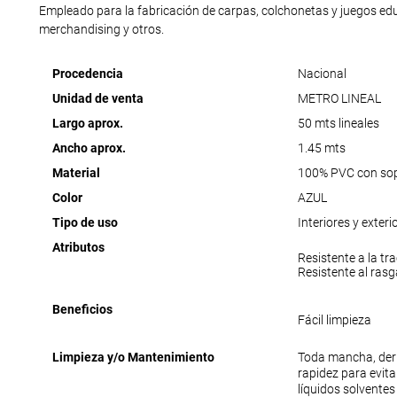
Empleado para la fabricación de carpas, colchonetas y juegos educ
merchandising y otros.
Procedencia
Nacional
Unidad de venta
METRO LINEAL
Largo aprox.
50 mts lineales
Ancho aprox.
1.45 mts
Material
100% PVC con sopo
Color
AZUL
Tipo de uso
Interiores y exteri
Atributos
Resistente a la tr
Resistente al ras
Beneficios
Fácil limpieza
Limpieza y/o Mantenimiento
Toda mancha, der
rapidez para evit
líquidos solventes