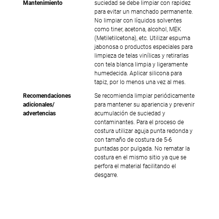
Mantenimiento
suciedad se debe limpiar con rapidez
para evitar un manchado permanente.
No limpiar con líquidos solventes
como tiner, acetona, alcohol, MEK
(Metiletilcetona), etc. Utilizar espuma
jabonosa o productos especiales para
limpieza de telas vinílicas y retirarlas
con tela blanca limpia y ligeramente
humedecida. Aplicar silicona para
tapiz, por lo menos una vez al mes.
Recomendaciones
Se recomienda limpiar periódicamente
adicionales/
para mantener su apariencia y prevenir
advertencias
acumulación de suciedad y
contaminantes. Para el proceso de
costura utilizar aguja punta redonda y
con tamaño de costura de 5-6
puntadas por pulgada. No rematar la
costura en el mismo sitio ya que se
perfora el material facilitando el
desgarre.