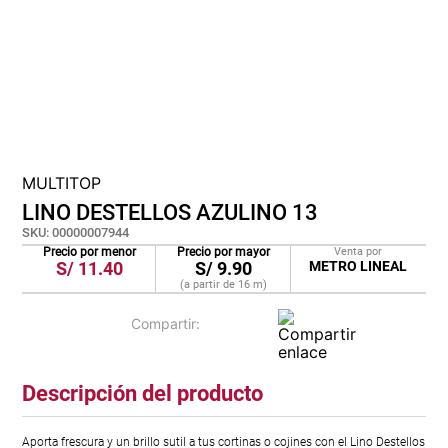
cojin
pisos
tapete
MULTITOP
LINO DESTELLOS AZULINO 13
SKU
:
00000007944
Precio por menor
Precio por mayor
Venta por
S/
11.40
S/
9.90
METRO LINEAL
(a partir de
16
m
)
Descripción del producto
Aporta frescura y un brillo sutil a tus cortinas o cojines con el Lino Destellos