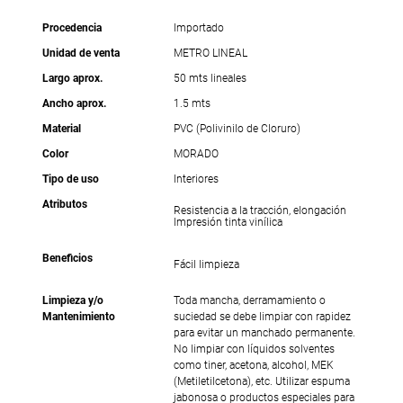
Procedencia
Importado
Unidad de venta
METRO LINEAL
Largo aprox.
50 mts lineales
Ancho aprox.
1.5 mts
Material
PVC (Polivinilo de Cloruro)
Color
MORADO
Tipo de uso
Interiores
Atributos
Resistencia a la tracción, elongación
Impresión tinta vinílica
Beneficios
Fácil limpieza
Limpieza y/o
Toda mancha, derramamiento o
Mantenimiento
suciedad se debe limpiar con rapidez
para evitar un manchado permanente.
No limpiar con líquidos solventes
como tiner, acetona, alcohol, MEK
(Metiletilcetona), etc. Utilizar espuma
jabonosa o productos especiales para