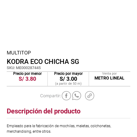
cojin
pisos
tapete
MULTITOP
KODRA ECO CHICHA SG
SKU
:
ME000287445
Precio por menor
Precio por mayor
Venta por
S/
3.80
S/
3.00
METRO LINEAL
(a partir de
50
m
)
Descripción del producto
Empleado para la fabricación de mochilas, maletas, colchonetas,
merchandising, entre otros.