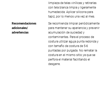
limpieza de telas vinílicas y retirarlas
con tela blanca limpia y ligeramente
humedecida. Aplicar silicona para
tapiz, por lo menos una vez al mes.
Recomendaciones
Se recomienda limpiar periódicamente
adicionales/
para mantener su apariencia y prevenir
advertencias
acumulación de suciedad y
contaminantes. Para el proceso de
costura utilizar aguja punta redonda y
con tamaño de costura de 5-6
puntadas por pulgada. No rematar la
costura en el mismo sitio ya que se
perfora el material facilitando el
desgarre.