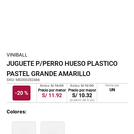
lona
pisos
tapete
VINIBALL
JUGUETE P/PERRO HUESO PLASTICO
PASTEL GRANDE AMARILLO
SKU
:
ME000282486
Antes
S/
14.90
Antes
S/
12.90
Venta por
UN
Precio por menor
Precio por mayor
-
20 %
S/
11.92
S/
10.32
(a partir de
6
un
)
Colores