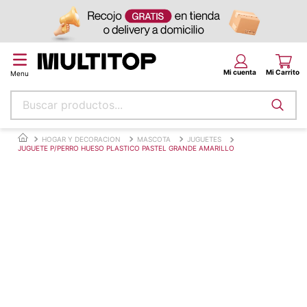
Buscar productos...
Términos más buscados
HOGAR Y DECORACION
MASCOTA
JUGUETES
JUGUETE P/PERRO HUESO PLASTICO PASTEL GRANDE AMARILLO
papel tapiz
alfombra
puff
espuma
piso
tela
cojin