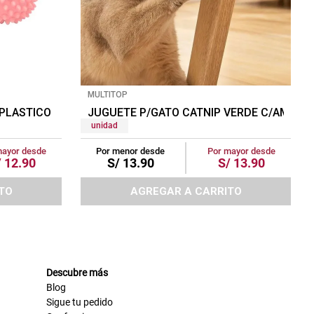
MULTITOP
 PLASTICO PASTEL GRANDE ROSADO
JUGUETE P/GATO CATNIP VERDE C/AMARILL
unidad
mayor desde
Por menor desde
Por mayor desde
/
12
.
90
S/
13
.
90
S/
13
.
90
TO
AGREGAR A CARRITO
Descubre más
Blog
Sigue tu pedido