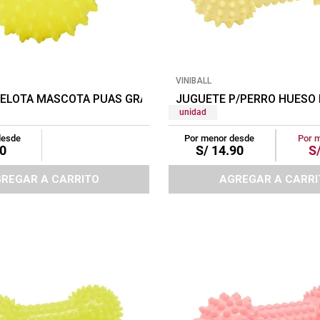
VINIBALL
 PELOTA MASCOTA PUAS GRANDE AMARILLO
JUGUETE P/PERRO HUESO 
unidad
desde
Por menor desde
Por 
0
S/
14
.
90
S
REGAR A CARRITO
AGREGAR A CARRI