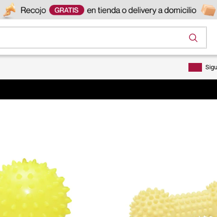
os
Sig