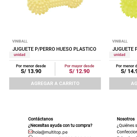
VINIBALL
VINIBALL
JUGUETE P/PERRO HUESO PLASTICO PASTEL CHICO A
JUGUETE 
unidad
unidad
Por menor desde
Por mayor desde
Por menor 
S/
13
.
90
S/
12
.
90
S/
14
.
AGREGAR A CARRITO
AG
Contáctanos
Nosotros
¿Necesitas ayuda con tu compra?
¿Quiénes 
hola@multitop.pe
Confeccio