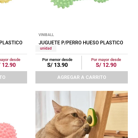
VINIBALL
PLASTICO PASTEL GRANDE AMARILLO
JUGUETE P/PERRO HUESO PLASTICO PAST
unidad
mayor desde
Por menor desde
Por mayor desde
/
12
.
90
S/
13
.
90
S/
12
.
90
TO
AGREGAR A CARRITO