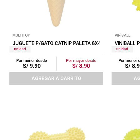
tapete
MULTITOP
VINIBALL
JUGUETE P/GATO CATNIP PALETA 8X4CM ROSADO
VINIBALL
unidad
unidad
Por menor desde
Por mayor desde
Por menor 
S/
9
.
90
S/
8
.
90
S/
8
.
9
AGREGAR A CARRITO
AG