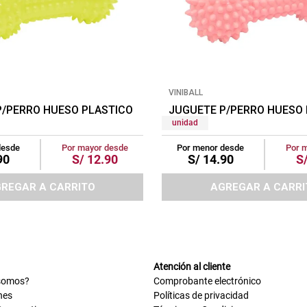
VINIBALL
MARILLO
P/PERRO HUESO PLASTICO GRANDE AMARILLO
JUGUETE P/PERRO HUESO
unidad
desde
Por mayor desde
Por menor desde
Por 
90
S/
12
.
90
S/
14
.
90
S
REGAR A CARRITO
AGREGAR A CARRI
Atención al cliente
somos?
Comprobante electrónico
nes
Políticas de privacidad