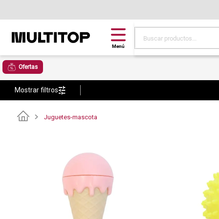
Buscar productos...
Términos más buscad
Ofertas
papel tapiz
Mostrar filtros
alfombra
puff
Juguetes-mascota
espuma
tela
piso
lona
cojin
pisos