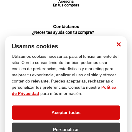
Asesoría
En tus compras
Contáctanos
¿Necesitas ayuda con tu compra?
hola@multitop.pe
×
WhatsApp: +51 993 560 246
Usamos cookies
Central Telefónica: 01 619 4444
Utilizamos cookies necesarias para el funcionamiento del
Clientes corporativos
sitio. Con tu consentimiento también podemos usar
Kimberly Garcia
cookies de preferencias, estadísticas y marketing para
Jefa de Ventas Empresas
kgarcia@multitop.pe
mejorar tu experiencia, analizar el uso del sitio y ofrecer
contenido relevante. Puedes aceptarlas, rechazarlas o
Tienda física
personalizar tus preferencias. Consulta nuestra
Política
Av. Iquitos 670 - 699, La Victoria
de Privacidad
para más información.
L-S: 8:00 a.m. - 6:30 p.m.
Feriados: 9:00 a.m. - 5:00 p.m.
Aceptar todas
Nosotros
Personalizar
Atención al cliente