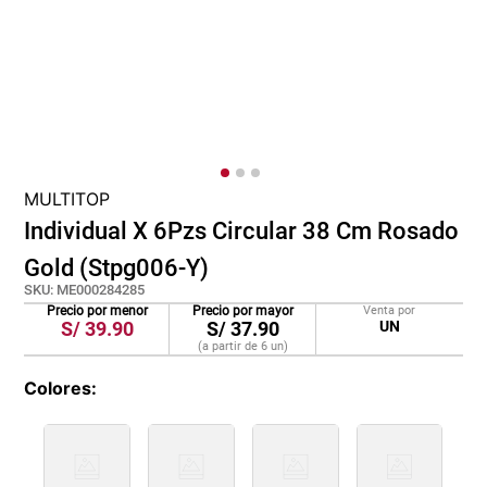
cojin
pisos
tapete
MULTITOP
Individual X 6Pzs Circular 38 Cm Rosado
Gold (Stpg006-Y)
SKU
:
ME000284285
Precio por menor
Precio por mayor
Venta por
S/
39.90
S/
37.90
UN
(a partir de
6
un
)
Colores