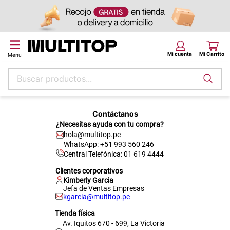
Buscar productos...
Términos más buscados
Contáctanos
papel tapiz
¿Necesitas ayuda con tu compra?
hola@multitop.pe
alfombra
WhatsApp: +51 993 560 246
puff
Central Telefónica: 01 619 4444
Clientes corporativos
espuma
Kimberly Garcia
Jefa de Ventas Empresas
piso
kgarcia@multitop.pe
tela
Tienda física
Av. Iquitos 670 - 699, La Victoria
lona