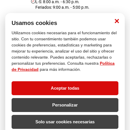
L-S: 8:00 a.m. - 6:30 p.m.
Feriados: 9:00 a.m. - 5:00 p.m.
cojin
pisos
Nosotros
×
Usamos cookies
tapete
Utilizamos cookies necesarias para el funcionamiento del
Atención al cliente
sitio. Con tu consentimiento también podemos usar
cookies de preferencias, estadísticas y marketing para
mejorar tu experiencia, analizar el uso del sitio y ofrecer
contenido relevante. Puedes aceptarlas, rechazarlas o
Descubre más
personalizar tus preferencias. Consulta nuestra
Política
de Privacidad
para más información.
Aceptar todas
Personalizar
Solo usar cookies necesarias