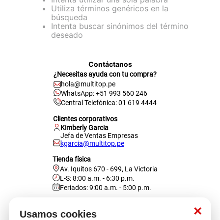
Utiliza términos genéricos en la
cojin
búsqueda
Intenta buscar sinónimos del término
pisos
deseado
tapete
Contáctanos
¿Necesitas ayuda con tu compra?
hola@multitop.pe
WhatsApp: +51 993 560 246
Central Telefónica: 01 619 4444
Clientes corporativos
Kimberly Garcia
Jefa de Ventas Empresas
kgarcia@multitop.pe
Tienda física
Av. Iquitos 670 - 699, La Victoria
L-S: 8:00 a.m. - 6:30 p.m.
Feriados: 9:00 a.m. - 5:00 p.m.
Nosotros
×
Usamos cookies