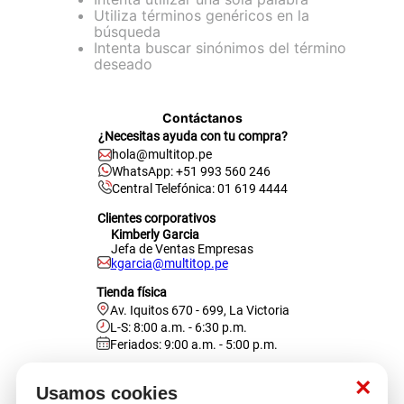
Utiliza términos genéricos en la
cojin
búsqueda
Intenta buscar sinónimos del término
pisos
deseado
tapete
Contáctanos
¿Necesitas ayuda con tu compra?
hola@multitop.pe
WhatsApp: +51 993 560 246
Central Telefónica: 01 619 4444
Clientes corporativos
Kimberly Garcia
Jefa de Ventas Empresas
kgarcia@multitop.pe
Tienda física
Av. Iquitos 670 - 699, La Victoria
L-S: 8:00 a.m. - 6:30 p.m.
Feriados: 9:00 a.m. - 5:00 p.m.
Nosotros
×
Usamos cookies