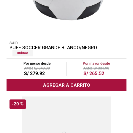
SAID
PUFF SOCCER GRANDE BLANCO/NEGRO
unidad
Por menor desde
Por mayor desde
S/
349
.
90
S/
331
.
90
S/
279
.
92
S/
265
.
52
AGREGAR A CARRITO
-
20 %