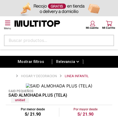
Buscar productos...
Relevancia
Términos más buscados
papel tapiz
Relevancia
alfombra
HOGAR Y DECORACION
LINEA INFANTIL
puff
espuma
SAID PEQUEÑOS
SAID ALMOHADA PLUS (TELA)
tela
unidad
piso
Por menor desde
Por mayor desde
S/
21
.
90
S/
21
.
90
lona