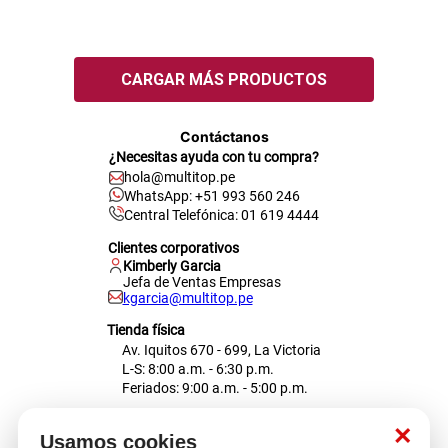
Contáctanos
¿Necesitas ayuda con tu compra?
hola@multitop.pe
WhatsApp: +51 993 560 246
Central Telefónica: 01 619 4444
Clientes corporativos
Kimberly Garcia
Jefa de Ventas Empresas
kgarcia@multitop.pe
Tienda física
Av. Iquitos 670 - 699, La Victoria
L-S: 8:00 a.m. - 6:30 p.m.
Feriados: 9:00 a.m. - 5:00 p.m.
Nosotros
×
Usamos cookies