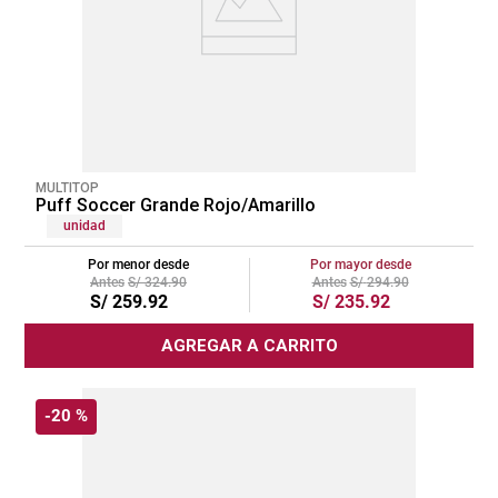
MULTITOP
Puff Soccer Grande Rojo/Amarillo
unidad
Por menor desde
Por mayor desde
S/
324
.
90
S/
294
.
90
S/
259
.
92
S/
235
.
92
AGREGAR A CARRITO
-
20 %