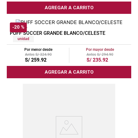
AGREGAR A CARRITO
cojin
pisos
-
20 %
MULTITOP
tapete
PUFF SOCCER GRANDE BLANCO/CELESTE
unidad
Por menor desde
Por mayor desde
S/
324
.
90
S/
294
.
90
S/
259
.
92
S/
235
.
92
AGREGAR A CARRITO