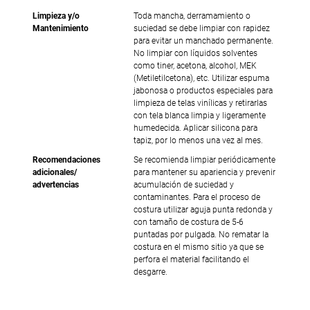
Limpieza y/o
Toda mancha, derramamiento o
Mantenimiento
suciedad se debe limpiar con rapidez
para evitar un manchado permanente.
No limpiar con líquidos solventes
como tiner, acetona, alcohol, MEK
(Metiletilcetona), etc. Utilizar espuma
jabonosa o productos especiales para
limpieza de telas vinílicas y retirarlas
con tela blanca limpia y ligeramente
humedecida. Aplicar silicona para
tapiz, por lo menos una vez al mes.
Recomendaciones
Se recomienda limpiar periódicamente
adicionales/
para mantener su apariencia y prevenir
advertencias
acumulación de suciedad y
contaminantes. Para el proceso de
costura utilizar aguja punta redonda y
con tamaño de costura de 5-6
puntadas por pulgada. No rematar la
costura en el mismo sitio ya que se
perfora el material facilitando el
desgarre.