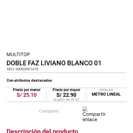
cojin
pisos
tapete
MULTITOP
DOBLE FAZ LIVIANO BLANCO 01
SKU
:
00000001476
Con atributos destacados
Precio por menor
Precio por mayor
Venta por
S/
25.10
S/
22.90
METRO LINEAL
(a partir de
50
m
)
Descripción del producto