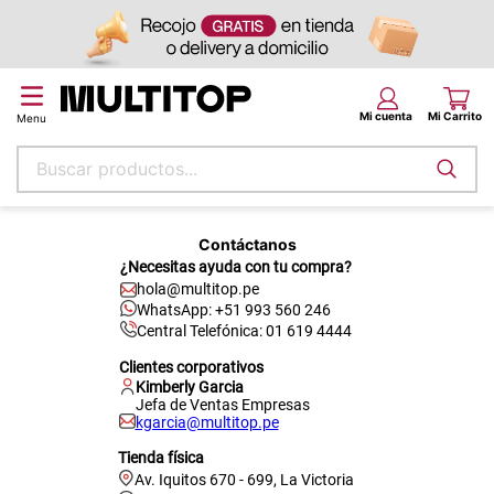
Buscar productos...
Términos más buscados
Contáctanos
papel tapiz
¿Necesitas ayuda con tu compra?
hola@multitop.pe
alfombra
WhatsApp: +51 993 560 246
puff
Central Telefónica: 01 619 4444
Clientes corporativos
espuma
Kimberly Garcia
Jefa de Ventas Empresas
piso
kgarcia@multitop.pe
tela
Tienda física
Av. Iquitos 670 - 699, La Victoria
cojin