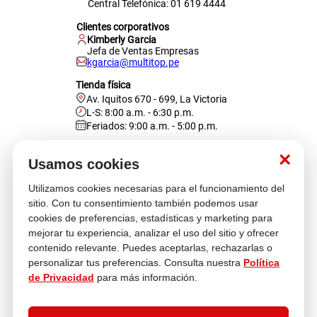
Central Telefónica: 01 619 4444
Clientes corporativos
Kimberly Garcia
Jefa de Ventas Empresas
kgarcia@multitop.pe
Tienda física
Av. Iquitos 670 - 699, La Victoria
L-S: 8:00 a.m. - 6:30 p.m.
Feriados: 9:00 a.m. - 5:00 p.m.
Nosotros
×
Usamos cookies
Utilizamos cookies necesarias para el funcionamiento del
Atención al cliente
sitio. Con tu consentimiento también podemos usar
cookies de preferencias, estadísticas y marketing para
mejorar tu experiencia, analizar el uso del sitio y ofrecer
contenido relevante. Puedes aceptarlas, rechazarlas o
Descubre más
personalizar tus preferencias. Consulta nuestra
Política
de Privacidad
para más información.