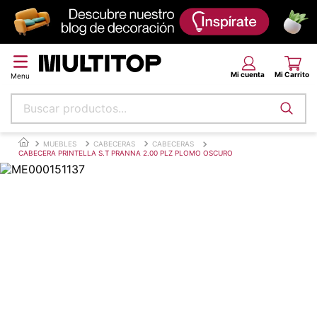
Buscar productos...
Términos más buscados
MUEBLES
CABECERAS
CABECERAS
CABECERA PRINTELLA S.T PRANNA 2.00 PLZ PLOMO OSCURO
papel tapiz
alfombra
puff
espuma
tela
piso
lona