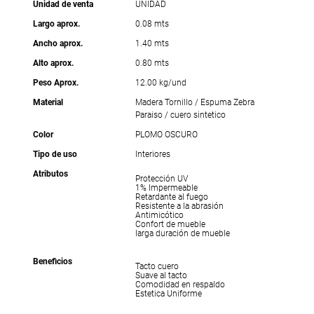
Unidad de venta
UNIDAD
Largo aprox.
0.08 mts
Ancho aprox.
1.40 mts
Alto aprox.
0.80 mts
Peso Aprox.
12.00 kg/und
Material
Madera Tornillo / Espuma Zebra
Paraiso / cuero sintetico
Color
PLOMO OSCURO
Tipo de uso
Interiores
Atributos
Protección UV
1% Impermeable
Retardante al fuego
Resistente a la abrasión
Antimicótico
Confort de mueble
larga duración de mueble
Beneficios
Tacto cuero
Suave al tacto
Comodidad en respaldo
Estetica Uniforme