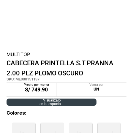
cojin
pisos
tapete
MULTITOP
CABECERA PRINTELLA S.T PRANNA
2.00 PLZ PLOMO OSCURO
SKU
:
ME000151137
Precio por menor
Venta por
S/
749.90
UN
Visualízalo
en tu espacio
Colores