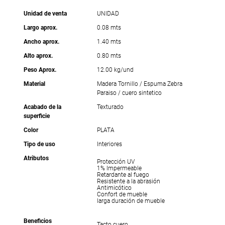
Unidad de venta
UNIDAD
Largo aprox.
0.08 mts
Ancho aprox.
1.40 mts
Alto aprox.
0.80 mts
Peso Aprox.
12.00 kg/und
Material
Madera Tornillo / Espuma Zebra
Paraiso / cuero sintetico
Acabado de la
Texturado
superficie
Color
PLATA
Tipo de uso
Interiores
Atributos
Protección UV
1% Impermeable
Retardante al fuego
Resistente a la abrasión
Antimicótico
Confort de mueble
larga duración de mueble
Beneficios
Tacto cuero