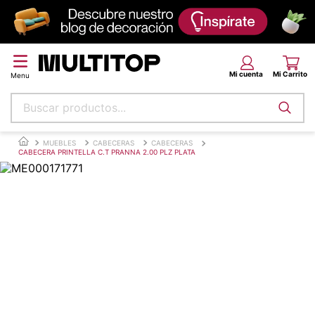
Buscar productos...
Términos más buscados
MUEBLES
CABECERAS
CABECERAS
CABECERA PRINTELLA C.T PRANNA 2.00 PLZ PLATA
papel tapiz
alfombra
puff
espuma
piso
tela
cojin