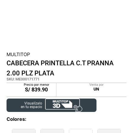
lona
pisos
tapete
MULTITOP
CABECERA PRINTELLA C.T PRANNA
2.00 PLZ PLATA
SKU
:
ME000171771
Precio por menor
Venta por
S/
839.90
UN
Visualízalo
en tu espacio
Colores