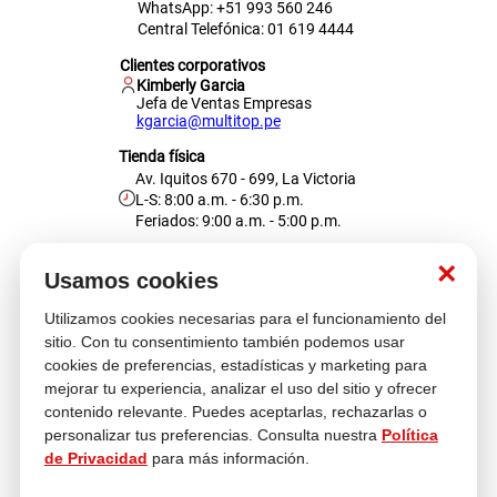
WhatsApp: +51 993 560 246
Central Telefónica: 01 619 4444
Clientes corporativos
Kimberly Garcia
Jefa de Ventas Empresas
kgarcia@multitop.pe
Tienda física
Av. Iquitos 670 - 699, La Victoria
L-S: 8:00 a.m. - 6:30 p.m.
Feriados: 9:00 a.m. - 5:00 p.m.
Nosotros
×
Usamos cookies
Utilizamos cookies necesarias para el funcionamiento del
Atención al cliente
sitio. Con tu consentimiento también podemos usar
cookies de preferencias, estadísticas y marketing para
mejorar tu experiencia, analizar el uso del sitio y ofrecer
contenido relevante. Puedes aceptarlas, rechazarlas o
Descubre más
personalizar tus preferencias. Consulta nuestra
Política
de Privacidad
para más información.