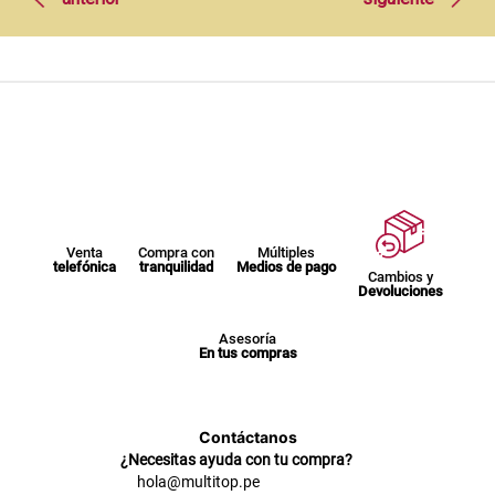
Venta
Compra con
Múltiples
telefónica
tranquilidad
Medios de pago
Cambios y
Devoluciones
Asesoría
En tus compras
Contáctanos
¿Necesitas ayuda con tu compra?
hola@multitop.pe