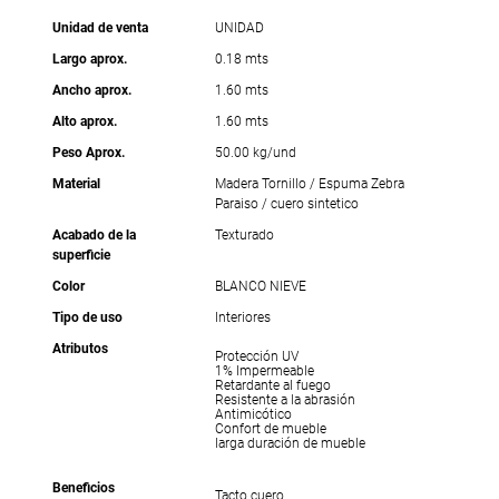
Unidad de venta
UNIDAD
Largo aprox.
0.18 mts
Ancho aprox.
1.60 mts
Alto aprox.
1.60 mts
Peso Aprox.
50.00 kg/und
Material
Madera Tornillo / Espuma Zebra
Paraiso / cuero sintetico
Acabado de la
Texturado
superficie
Color
BLANCO NIEVE
Tipo de uso
Interiores
Atributos
Protección UV
1% Impermeable
Retardante al fuego
Resistente a la abrasión
Antimicótico
Confort de mueble
larga duración de mueble
Beneficios
Tacto cuero