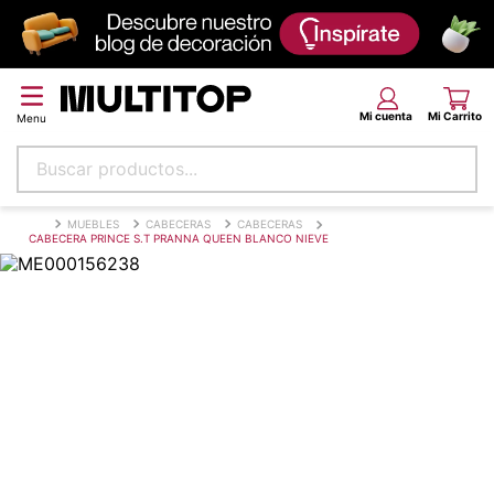
Buscar productos...
Términos más buscados
MUEBLES
CABECERAS
CABECERAS
CABECERA PRINCE S.T PRANNA QUEEN BLANCO NIEVE
papel tapiz
alfombra
puff
piso
espuma
tela
cojin