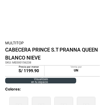
lona
pisos
plastico
MULTITOP
CABECERA PRINCE S.T PRANNA QUEEN
BLANCO NIEVE
SKU
:
ME000156238
Precio por menor
Venta por
S/
1199.90
UN
Visualízalo
en tu espacio
Colores