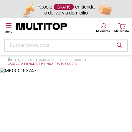
Buscar productos...
Términos más buscados
MUEBLES
CABECERAS
CABECERAS
CABECERA PRINCE S.T PRANNA 1.50 PLZ COBRE
papel tapiz
alfombra
puff
espuma
tela
piso
lona