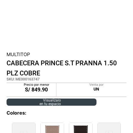
cojin
pisos
tapete
MULTITOP
CABECERA PRINCE S.T PRANNA 1.50
PLZ COBRE
SKU
:
ME000163747
Precio por menor
Venta por
S/
849.90
UN
Visualízalo
en tu espacio
Colores