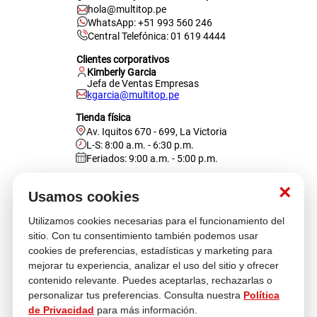
hola@multitop.pe
WhatsApp: +51 993 560 246
Central Telefónica: 01 619 4444
Clientes corporativos
Kimberly Garcia
Jefa de Ventas Empresas
kgarcia@multitop.pe
Tienda física
Av. Iquitos 670 - 699, La Victoria
L-S: 8:00 a.m. - 6:30 p.m.
Feriados: 9:00 a.m. - 5:00 p.m.
Nosotros
×
Usamos cookies
Utilizamos cookies necesarias para el funcionamiento del
Atención al cliente
sitio. Con tu consentimiento también podemos usar
cookies de preferencias, estadísticas y marketing para
mejorar tu experiencia, analizar el uso del sitio y ofrecer
contenido relevante. Puedes aceptarlas, rechazarlas o
Descubre más
personalizar tus preferencias. Consulta nuestra
Política
de Privacidad
para más información.