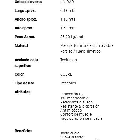
Unidad de venta
UNIDAD
Largo aprox.
0.18 mts
Ancho aprox.
1.10 mts
Alto aprox.
1.50 mts
Peso Aprox.
35.00 kg/und
Material
Madera Tornillo / Espuma Zebra
Paraiso / cuero sintetico
Acabado de la
Texturado
superficie
Color
COBRE
Tipo de uso
Interiores
Atributos
Protección UV
1% Impermeable
Retardante al fuego
Resistente a la abrasión
Antimicótico
Confort de mueble
larga duración de mueble
Beneficios
Tacto cuero
Suave al tacto