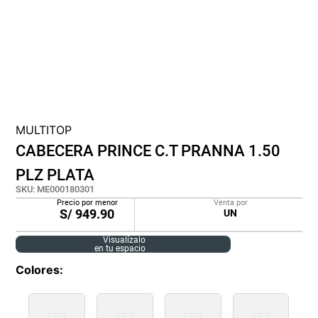
cojin
pisos
tapete
MULTITOP
CABECERA PRINCE C.T PRANNA 1.50
PLZ PLATA
SKU
:
ME000180301
Precio por menor
Venta por
S/
949.90
UN
Visualízalo
en tu espacio
Colores