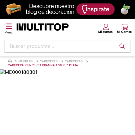
Buscar productos...
Términos más buscados
MUEBLES
CABECERAS
CABECERAS
CABECERA PRINCE C.T PRANNA 1.50 PLZ PLATA
papel tapiz
alfombra
puff
espuma
piso
tela
lona