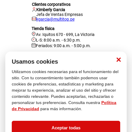
Clientes corporativos
Kimberly Garcia
Jefa de Ventas Empresas
kgarcia@multitop.pe
Tienda física
Av. Iquitos 670 - 699, La Victoria
L-S: 8:00 a.m. - 6:30 p.m.
Feriados: 9:00 a.m. - 5:00 p.m.
Nosotros
×
Usamos cookies
Utilizamos cookies necesarias para el funcionamiento del
Atención al cliente
sitio. Con tu consentimiento también podemos usar
cookies de preferencias, estadísticas y marketing para
mejorar tu experiencia, analizar el uso del sitio y ofrecer
contenido relevante. Puedes aceptarlas, rechazarlas o
Descubre más
personalizar tus preferencias. Consulta nuestra
Política
de Privacidad
para más información.
Aceptar todas