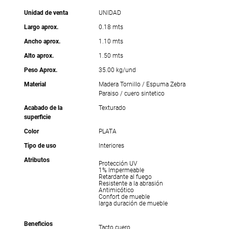
Unidad de venta
UNIDAD
Largo aprox.
0.18 mts
Ancho aprox.
1.10 mts
Alto aprox.
1.50 mts
Peso Aprox.
35.00 kg/und
Material
Madera Tornillo / Espuma Zebra
Paraiso / cuero sintetico
Acabado de la
Texturado
superficie
Color
PLATA
Tipo de uso
Interiores
Atributos
Protección UV
1% Impermeable
Retardante al fuego
Resistente a la abrasión
Antimicótico
Confort de mueble
larga duración de mueble
Beneficios
Tacto cuero