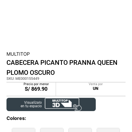
cojin
pisos
tapete
MULTITOP
CABECERA PICANTO PRANNA QUEEN
PLOMO OSCURO
SKU
:
ME000155449
Precio por menor
Venta por
S/
869.90
UN
Visualízalo
en tu espacio
Colores