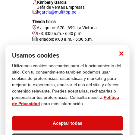
Kimberly Garcia
Jefa de Ventas Empresas
kgarcia@multitop.pe
Tienda física
Av. Iquitos 670 - 699, La Victoria
L-S: 8:00 a.m. - 6:30 p.m.
Feriados: 9:00 a.m. - 5:00 p.m.
Nosotros
×
Usamos cookies
Utilizamos cookies necesarias para el funcionamiento del
Atención al cliente
sitio. Con tu consentimiento también podemos usar
cookies de preferencias, estadísticas y marketing para
mejorar tu experiencia, analizar el uso del sitio y ofrecer
contenido relevante. Puedes aceptarlas, rechazarlas o
Descubre más
personalizar tus preferencias. Consulta nuestra
Política
de Privacidad
para más información.
Aceptar todas