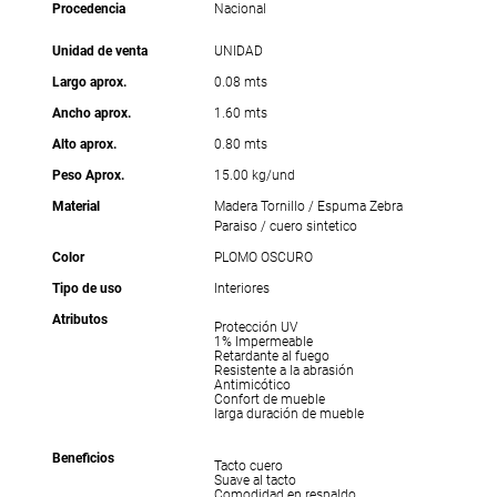
Procedencia
Nacional
Unidad de venta
UNIDAD
Largo aprox.
0.08 mts
Ancho aprox.
1.60 mts
Alto aprox.
0.80 mts
Peso Aprox.
15.00 kg/und
Material
Madera Tornillo / Espuma Zebra
Paraiso / cuero sintetico
Color
PLOMO OSCURO
Tipo de uso
Interiores
Atributos
Protección UV
1% Impermeable
Retardante al fuego
Resistente a la abrasión
Antimicótico
Confort de mueble
larga duración de mueble
Beneficios
Tacto cuero
Suave al tacto
Comodidad en respaldo