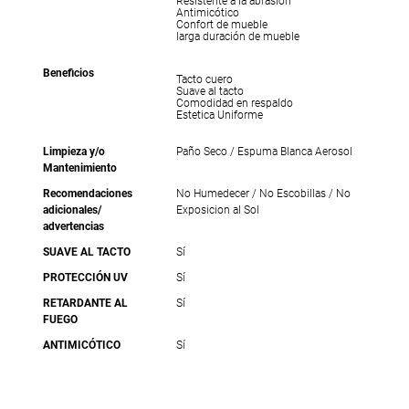
Resistente a la abrasión
Antimicótico
Confort de mueble
larga duración de mueble
Beneficios
Tacto cuero
Suave al tacto
Comodidad en respaldo
Estetica Uniforme
Limpieza y/o
Paño Seco / Espuma Blanca Aerosol
Mantenimiento
Recomendaciones
No Humedecer / No Escobillas / No
adicionales/
Exposicion al Sol
advertencias
SUAVE AL TACTO
Sí
PROTECCIÓN UV
Sí
RETARDANTE AL
Sí
FUEGO
ANTIMICÓTICO
Sí