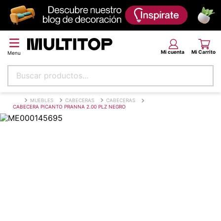
Buscar productos...
Términos más buscados
MUEBLES
CABECERAS
CABECERAS
CABECERA PICANTO PRANNA 2.00 PLZ NEGRO
papel tapiz
alfombra
puff
espuma
tela
piso
lona