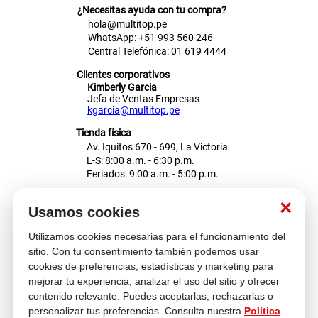
¿Necesitas ayuda con tu compra?
hola@multitop.pe
WhatsApp: +51 993 560 246
Central Telefónica: 01 619 4444
Clientes corporativos
Kimberly Garcia
Jefa de Ventas Empresas
kgarcia@multitop.pe
Tienda física
Av. Iquitos 670 - 699, La Victoria
L-S: 8:00 a.m. - 6:30 p.m.
Feriados: 9:00 a.m. - 5:00 p.m.
Nosotros
×
Usamos cookies
Utilizamos cookies necesarias para el funcionamiento del
Atención al cliente
sitio. Con tu consentimiento también podemos usar
cookies de preferencias, estadísticas y marketing para
mejorar tu experiencia, analizar el uso del sitio y ofrecer
contenido relevante. Puedes aceptarlas, rechazarlas o
Descubre más
personalizar tus preferencias. Consulta nuestra
Política