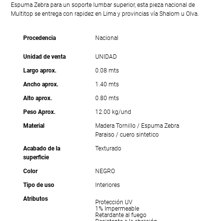
Espuma Zebra para un soporte lumbar superior, esta pieza nacional de
Multitop se entrega con rapidez en Lima y provincias vía Shalom u Olva.
Procedencia
Nacional
Unidad de venta
UNIDAD
Largo aprox.
0.08 mts
Ancho aprox.
1.40 mts
Alto aprox.
0.80 mts
Peso Aprox.
12.00 kg/und
Material
Madera Tornillo / Espuma Zebra
Paraiso / cuero sintetico
Acabado de la
Texturado
superficie
Color
NEGRO
Tipo de uso
Interiores
Atributos
Protección UV
1% Impermeable
Retardante al fuego