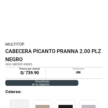
cojin
pisos
tapete
MULTITOP
CABECERA PICANTO PRANNA 2.00 PLZ
NEGRO
SKU
:
ME000145695
Precio por menor
Venta por
S/
739.90
UN
Visualízalo
en tu espacio
Colores